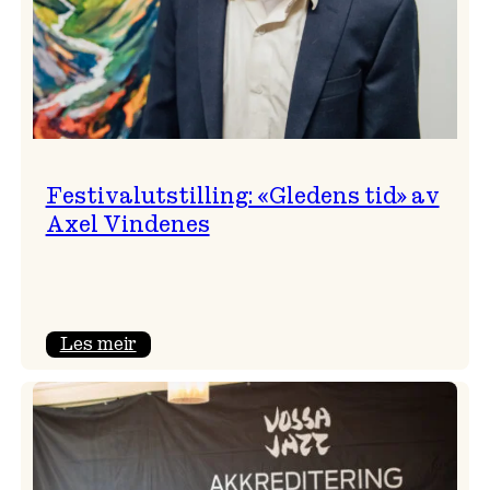
Festivalutstilling: «Gledens tid» av
Axel Vindenes
:
Les meir
Festivalutstilling:
«Gledens
tid»
av
Axel