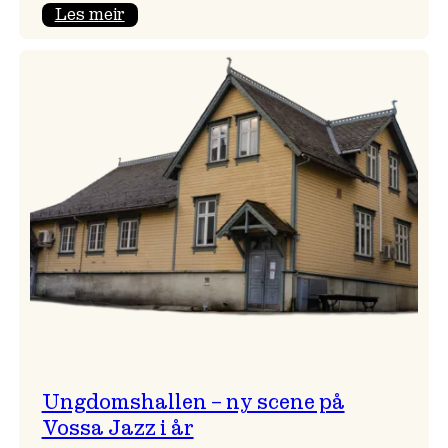
:
Les meir
Endring
i
opningskonsert!
Ungdomshallen – ny scene på
Vossa Jazz i år