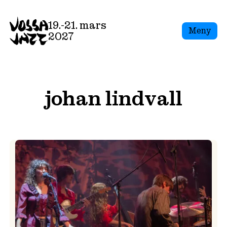
Skip
to
19.-21. mars
Meny
content
2027
johan lindvall