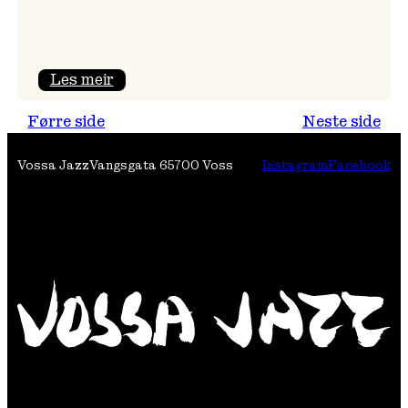
:
Les meir
Festivalpodkast
Førre side
Neste side
på
Tre
Vossa Jazz
Vangsgata 6
5700 Voss
Instagram
Facebook
Brør