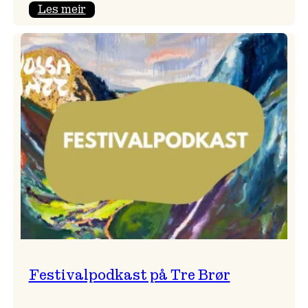
:
Les meir
Vossa
Jazz
x
Kvestad
sideri
Festivalpodkast på Tre Brør