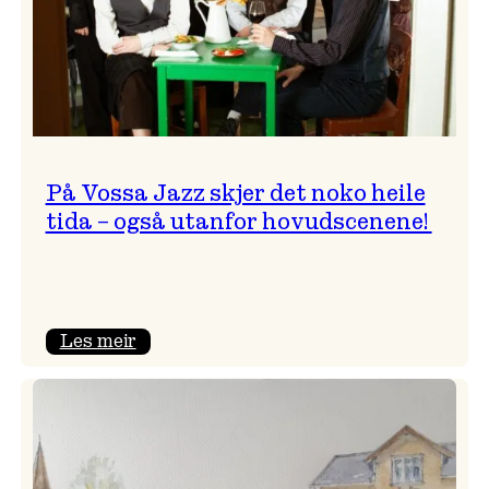
På Vossa Jazz skjer det noko heile
tida – også utanfor hovudscenene!
:
Les meir
På
Vossa
Jazz
skjer
det