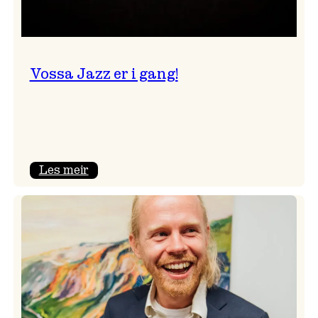
Vossa Jazz er i gang!
:
Les meir
Vossa
Jazz
er
i
gang!