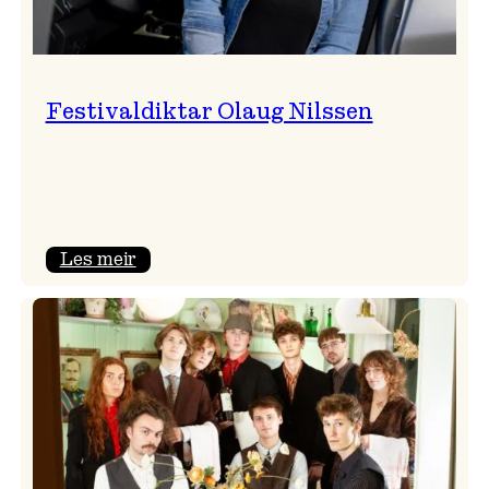
Festivaldiktar Olaug Nilssen
:
Les meir
Festivaldiktar
Olaug
Nilssen