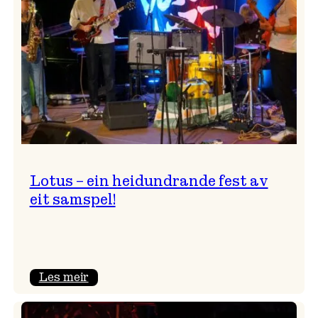
NTNU!
Lotus – ein heidundrande fest av
eit samspel!
:
Les meir
Lotus
–