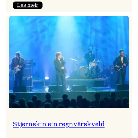
:
Les meir
Seim
&
Haltli
i
Vangskyrkja
Stjernskin ein regnvêrskveld