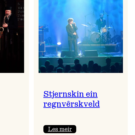
Stjernskin ein
regnvêrskveld
:
Les meir