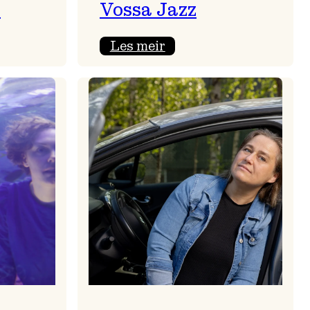
s
Vossa Jazz
:
Les meir
stilling:
Billettar og
akkreditering
på
Vossa
Jazz