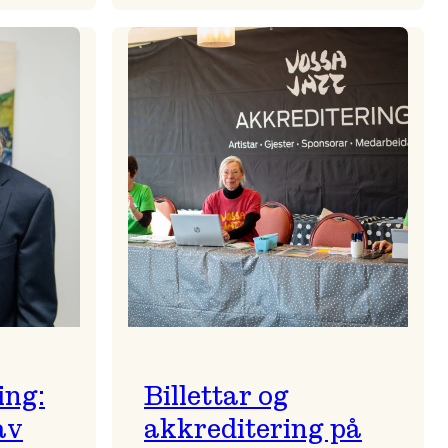
Stjernskin
ein
regnvêrskveld
kja
ing:
Billettar og
av
akkreditering på