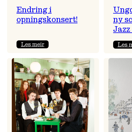
Endring i
Ungd
opningskonsert!
ny s
Jazz 
:
Les meir
Les 
Endring
i
opningskonsert!