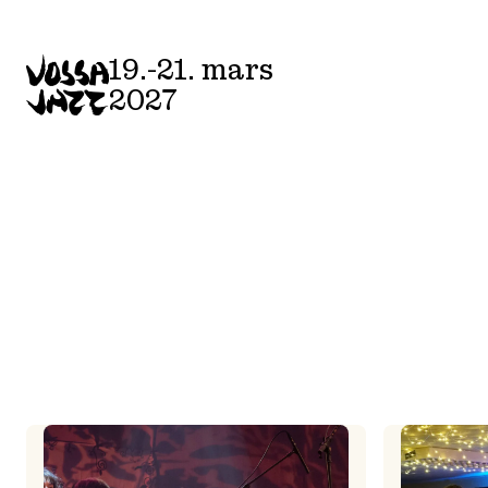
Skip
to
19.-21. mars
content
2027