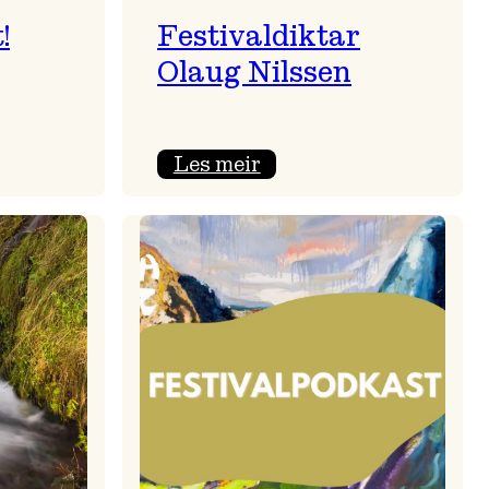
!
Festivaldiktar
Olaug Nilssen
:
Les meir
sert!
Festivaldiktar
Olaug
Nilssen