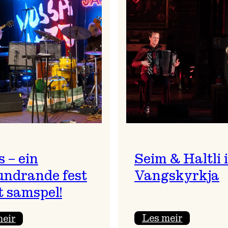
 – ein
Seim & Haltli i
undrande fest
Vangskyrkja
t samspel!
:
:
Les meir
meir