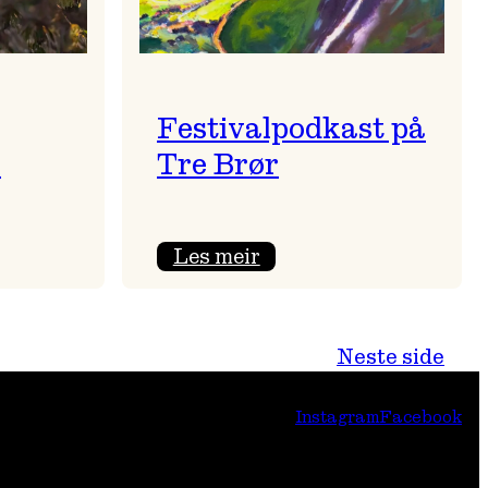
Festivalpodkast på
i
Tre Brør
:
Les meir
Festivalpodkast
på
Tre
Neste side
Brør
Instagram
Facebook