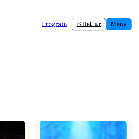
Program
Billettar
Meny