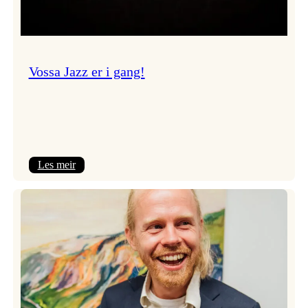
Vossa Jazz er i gang!
:
Les meir
Vossa
Jazz
er
i
gang!