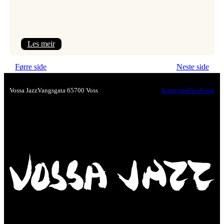
:
Les meir
Festivalpodkast
Førre side
Neste side
på
Tre
Vossa Jazz
Vangsgata 6
5700 Voss
Instagram
Facebook
Brør