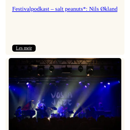
Festivalpodkast – salt peanuts*: Nils Økland
:
Les meir
Festivalpodkast
–
salt
peanuts*:
Nils
Økland