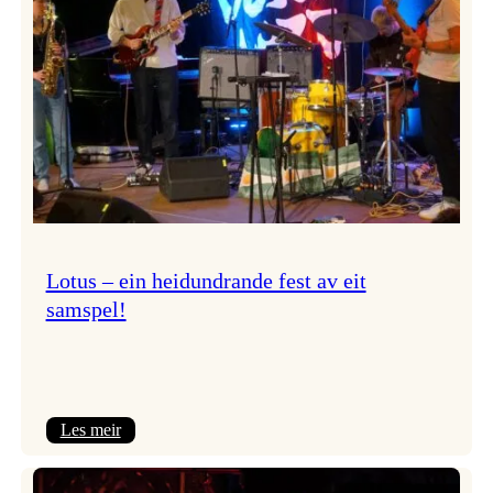
NTNU!
Lotus – ein heidundrande fest av eit
samspel!
:
Les meir
Lotus
–