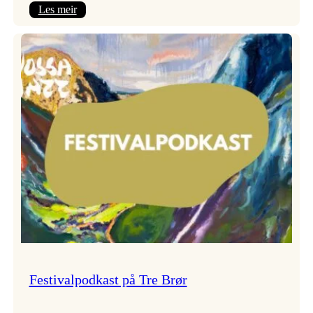
:
Les meir
Vossa
Jazz
x
Kvestad
sideri
Festivalpodkast på Tre Brør