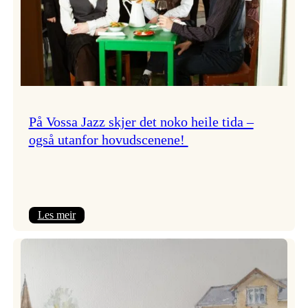
På Vossa Jazz skjer det noko heile tida –
også utanfor hovudscenene!
:
Les meir
På
Vossa
Jazz
skjer
det