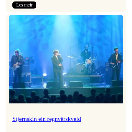
:
Les meir
Seim
&
Haltli
i
Vangskyrkja
Stjernskin ein regnvêrskveld