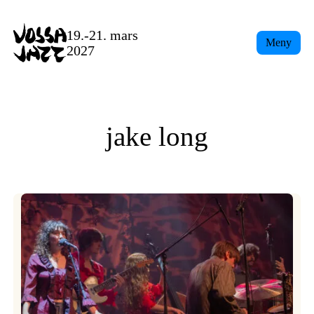
Skip
to
19.-21. mars
Meny
content
2027
jake long