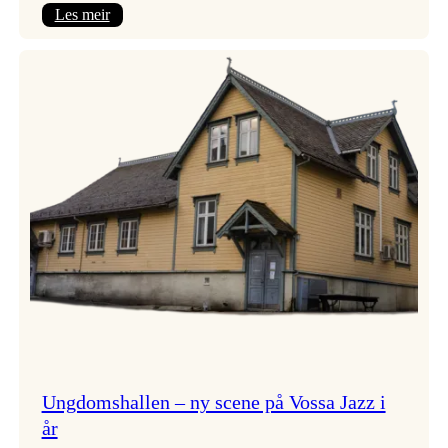
:
Les meir
Endring
i
opningskonsert!
Ungdomshallen – ny scene på Vossa Jazz i
år