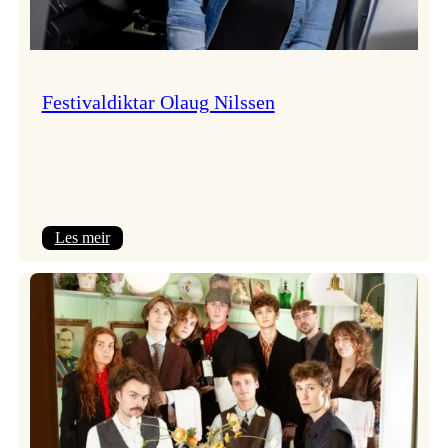
Festivaldiktar Olaug Nilssen
:
Les meir
Festivaldiktar
Olaug
Nilssen