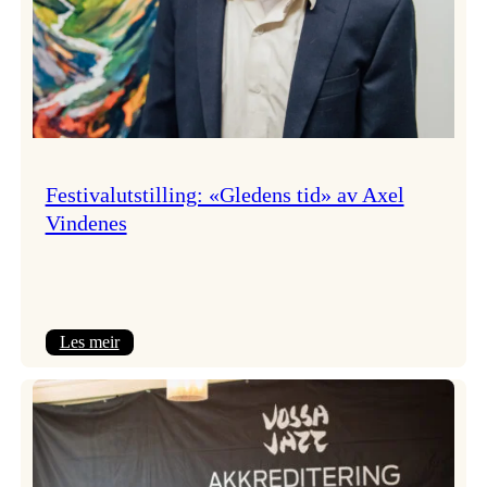
Festivalutstilling: «Gledens tid» av Axel
Vindenes
:
Les meir
Festivalutstilling:
«Gledens
tid»
av
Axel