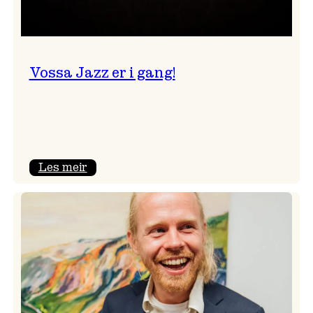
Vossa Jazz er i gang!
:
Les meir
Vossa
Jazz
er
i
gang!