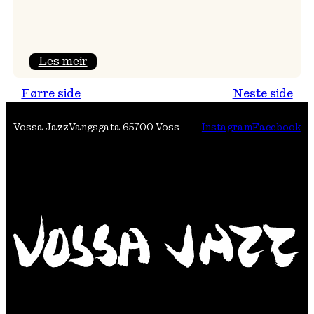
:
Les meir
Festivalpodkast
Førre side
Neste side
på
Tre
Vossa Jazz
Vangsgata 6
5700 Voss
Instagram
Facebook
Brør