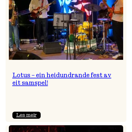
NTNU!
Lotus – ein heidundrande fest av
eit samspel!
:
Les meir
Lotus
–