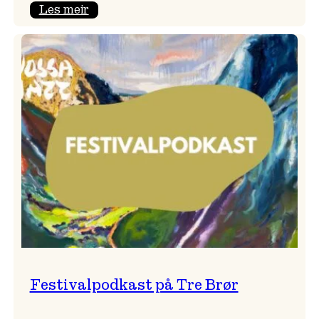
:
Les meir
Vossa
Jazz
x
Kvestad
sideri
Festivalpodkast på Tre Brør