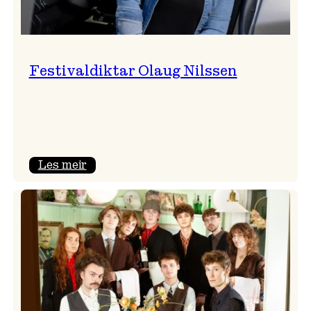
Festivaldiktar Olaug Nilssen
:
Les meir
Festivaldiktar
Olaug
Nilssen