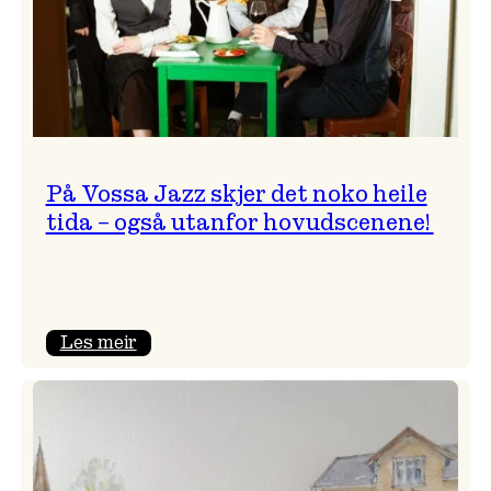
På Vossa Jazz skjer det noko heile
tida – også utanfor hovudscenene!
:
Les meir
På
Vossa
Jazz
skjer
det