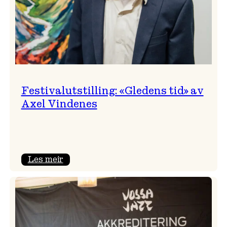
Festivalutstilling: «Gledens tid» av
Axel Vindenes
:
Les meir
Festivalutstilling:
«Gledens
tid»
av
Axel