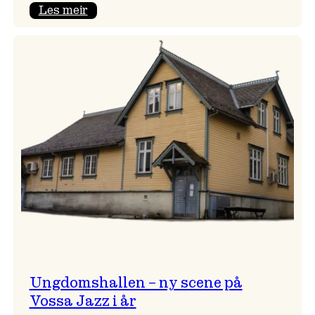
:
Les meir
Endring
i
opningskonsert!
Ungdomshallen – ny scene på
Vossa Jazz i år