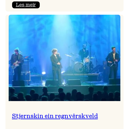
:
Les meir
Seim
&
Haltli
i
Vangskyrkja
Stjernskin ein regnvêrskveld