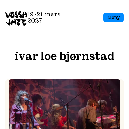
Skip
to
19.-21. mars
Meny
content
2027
ivar loe bjørnstad