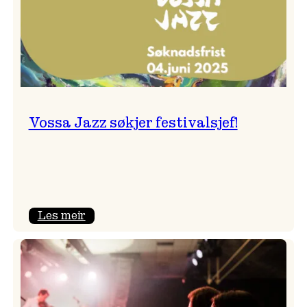
Vossa Jazz søkjer festivalsjef!
:
Les meir
Vossa
Jazz
søkjer
festivalsjef!