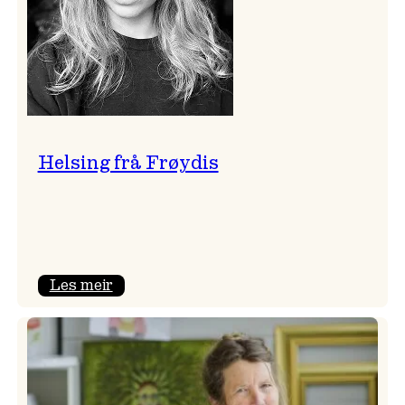
Helsing frå Frøydis
:
Les meir
Helsing
frå
Frøydis