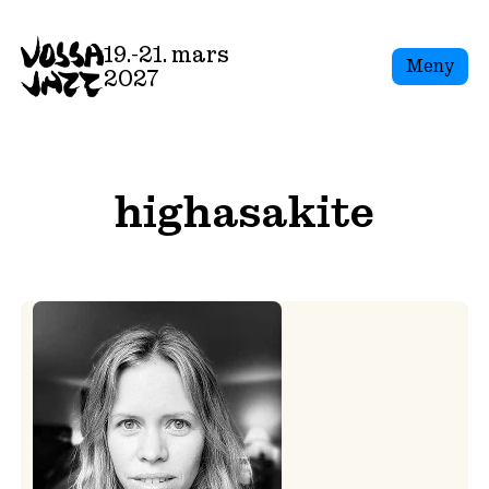
Skip
to
19.-21. mars
Meny
content
2027
highasakite