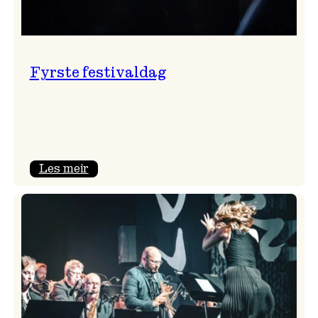
Fyrste festivaldag
:
Les meir
Fyrste
festivaldag