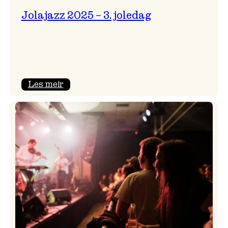
Jolajazz 2025 – 3. joledag
:
Les meir
Jolajazz
2025
–
3.
joledag