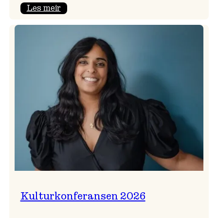
:
Les meir
Badnajazzparaden
er
tilbake!
Kulturkonferansen 2026