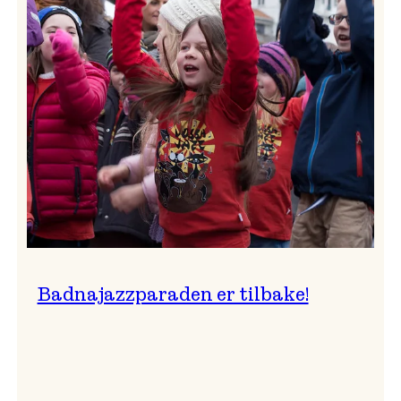
–
Ingunn van Etten
Badnajazzparaden er tilbake!