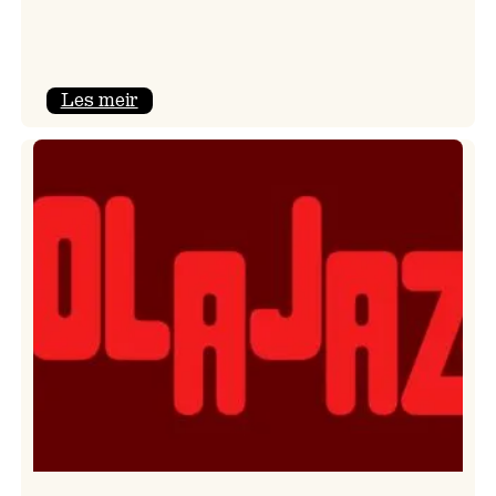
:
Les meir
Kulturkonferansen
2026