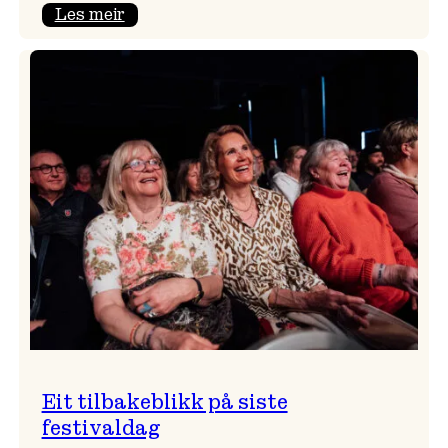
:
Les meir
Takk
for
i
år!
Eit tilbakeblikk på siste
festivaldag