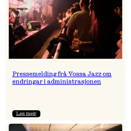
Pressemelding frå Vossa Jazz om
endringar i administrasjonen
:
Les meir
Pressemelding
frå