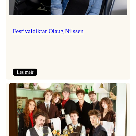
Festivaldiktar Olaug Nilssen
:
Les meir
Festivaldiktar
Olaug
Nilssen