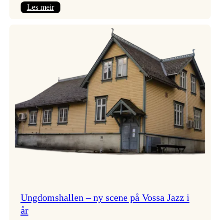
:
Les meir
Endring
i
opningskonsert!
Ungdomshallen – ny scene på Vossa Jazz i
år