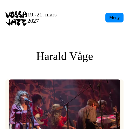
Skip
to
19.-21. mars
Meny
content
2027
Harald Våge