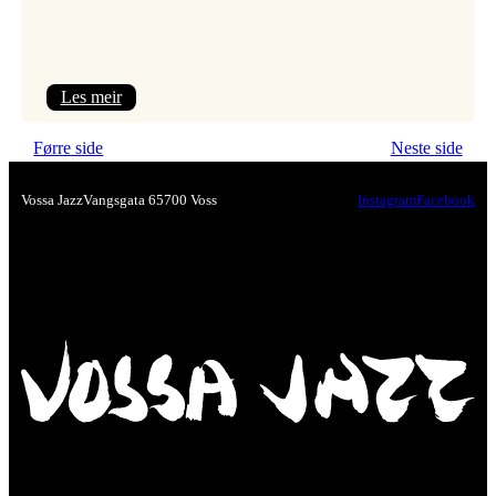
:
Les meir
Festivalpodkast
Førre side
Neste side
på
Tre
Vossa Jazz
Vangsgata 6
5700 Voss
Instagram
Facebook
Brør