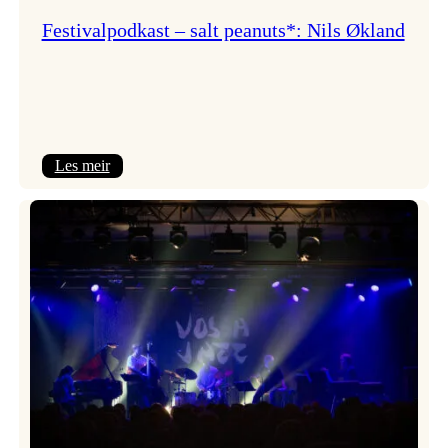
Festivalpodkast – salt peanuts*: Nils Økland
:
Les meir
Festivalpodkast
–
salt
peanuts*:
Nils
Økland