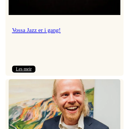
Vossa Jazz er i gang!
:
Les meir
Vossa
Jazz
er
i
gang!