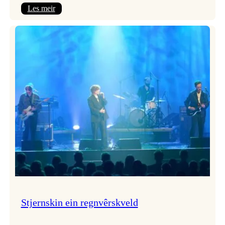
:
Les meir
Seim
&
Haltli
i
Vangskyrkja
Stjernskin ein regnvêrskveld