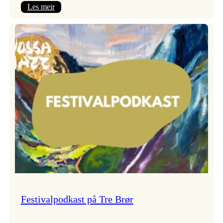
:
Les meir
Vossa
Jazz
x
Kvestad
sideri
Festivalpodkast på Tre Brør