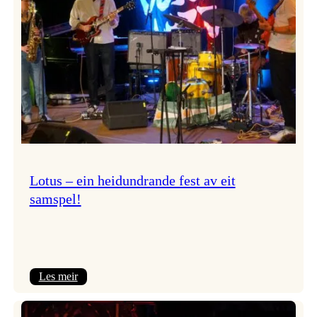
NTNU!
Lotus – ein heidundrande fest av eit
samspel!
:
Les meir
Lotus
–