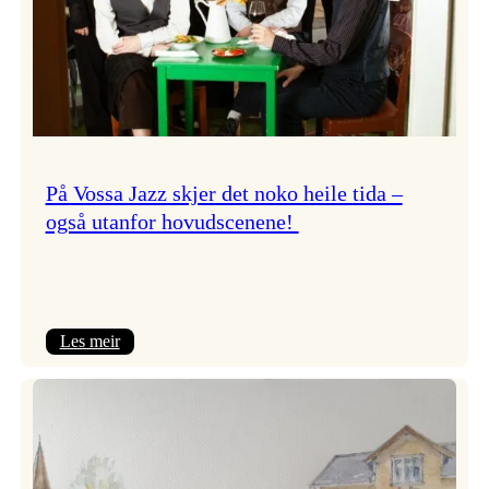
På Vossa Jazz skjer det noko heile tida –
også utanfor hovudscenene!
:
Les meir
På
Vossa
Jazz
skjer
det