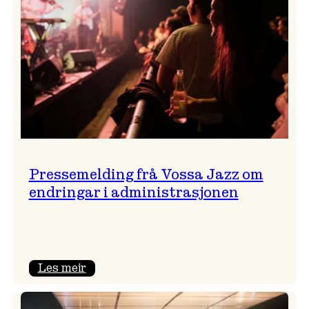
Pressemelding frå Vossa Jazz om
endringar i administrasjonen
:
Les meir
Pressemelding
frå