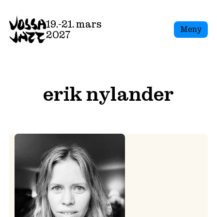
Skip
to
19.-21. mars
Meny
content
2027
erik nylander