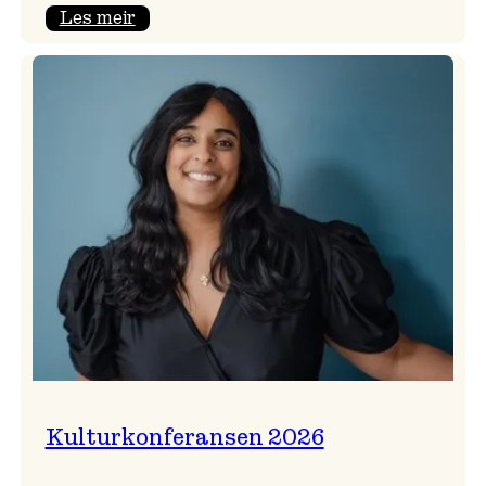
:
Les meir
Badnajazzparaden
er
tilbake!
Kulturkonferansen 2026