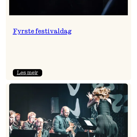
Fyrste festivaldag
:
Les meir
Fyrste
festivaldag