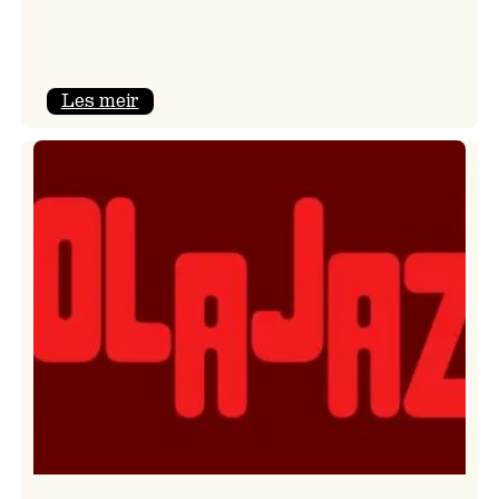
:
Les meir
Kulturkonferansen
2026