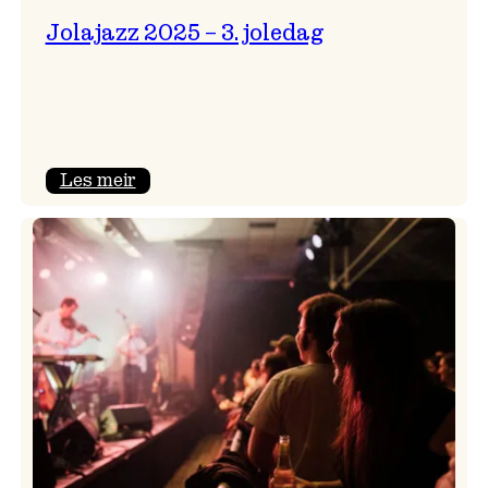
Jolajazz 2025 – 3. joledag
:
Les meir
Jolajazz
2025
–
3.
joledag