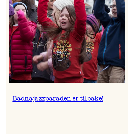
–
Ingunn van Etten
Badnajazzparaden er tilbake!