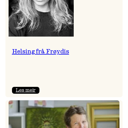
Helsing frå Frøydis
:
Les meir
Helsing
frå
Frøydis