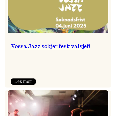
Vossa Jazz søkjer festivalsjef!
:
Les meir
Vossa
Jazz
søkjer
festivalsjef!