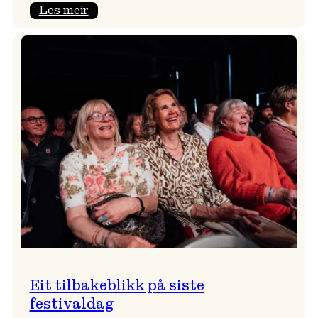
:
Les meir
Takk
for
i
år!
Eit tilbakeblikk på siste
festivaldag