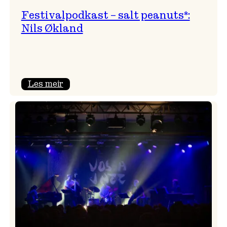
Festivalpodkast – salt peanuts*:
Nils Økland
:
Les meir
Festivalpodkast
–
salt
peanuts*:
Nils
Økland