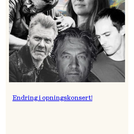
på
Vossa
Jazz
Endring i opningskonsert!