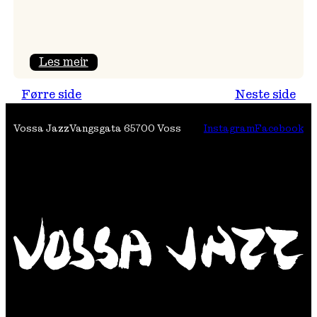
:
Les meir
Festivalpodkast
Førre side
Neste side
på
Tre
Vossa Jazz
Vangsgata 6
5700 Voss
Instagram
Facebook
Brør