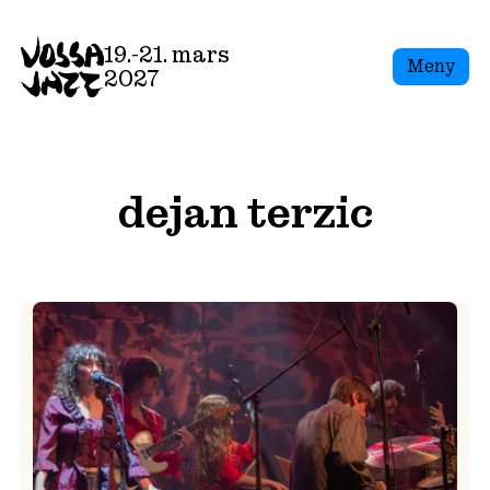
Skip
to
19.-21. mars
Meny
content
2027
dejan terzic