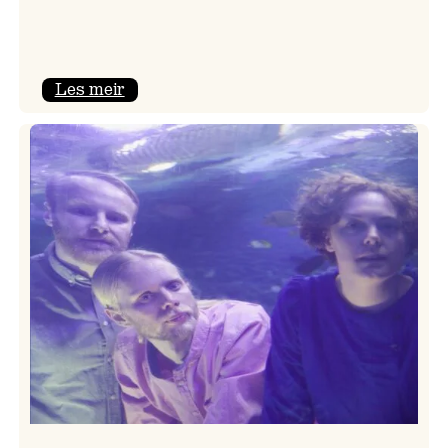
:
Les meir
Ungdomshallen
–
ny
scene
på
Vossa
Jazz
i
år