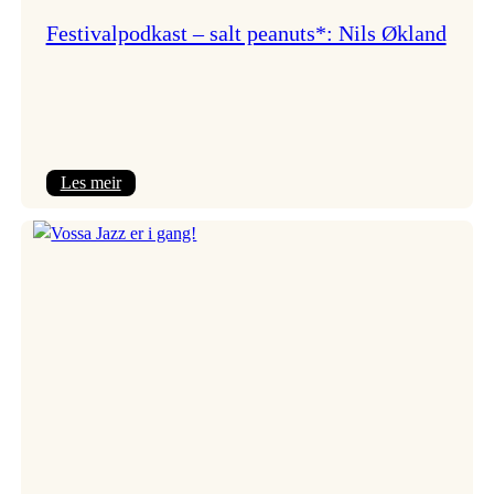
Festivalpodkast – salt peanuts*: Nils Økland
:
Les meir
Festivalpodkast
–
salt
peanuts*:
Nils
Økland