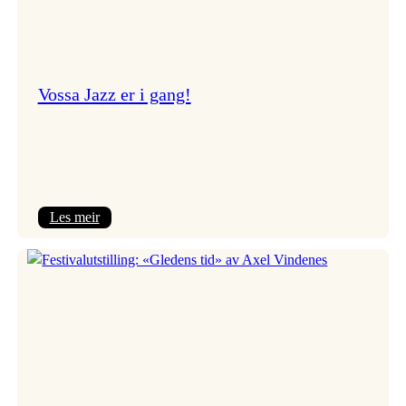
Vossa Jazz er i gang!
:
Les meir
Vossa
Jazz
er
i
gang!