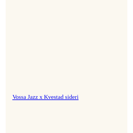
svingar!
Vossa Jazz x Kvestad sideri