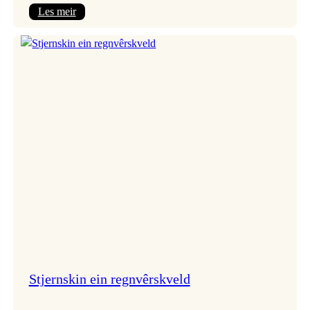
:
Les meir
Seim
&
Haltli
i
Vangskyrkja
Stjernskin ein regnvêrskveld