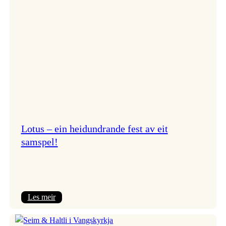
NTNU!
Lotus – ein heidundrande fest av eit
samspel!
:
Les meir
Lotus
–