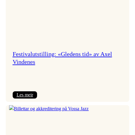
Festivalutstilling: «Gledens tid» av Axel
Vindenes
:
Les meir
Festivalutstilling:
«Gledens
tid»
av
Axel