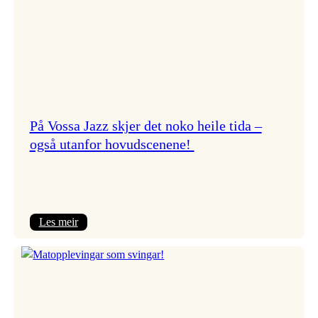
På Vossa Jazz skjer det noko heile tida –
også utanfor hovudscenene!
:
Les meir
På
Vossa
Jazz
skjer
det