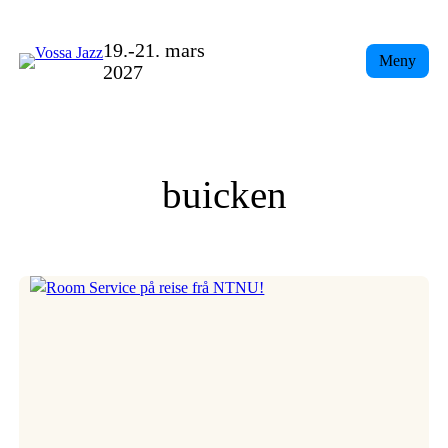
Skip
to
19.-21. mars
Meny
content
2027
buicken