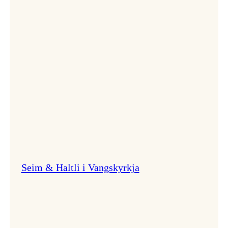
ein
heidundrande
fest
av
eit
samspel!
Seim & Haltli i Vangskyrkja