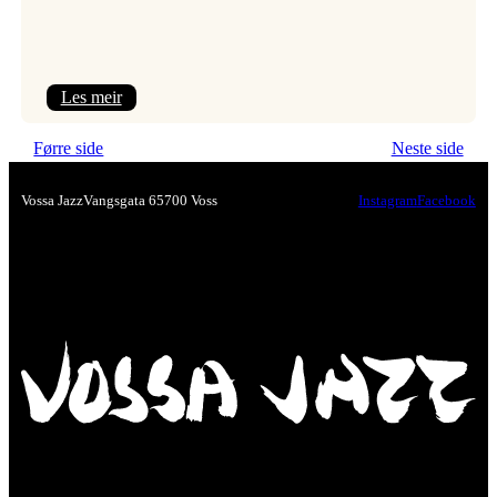
:
Les meir
Festivalpodkast
Førre side
Neste side
på
Tre
Vossa Jazz
Vangsgata 6
5700 Voss
Instagram
Facebook
Brør