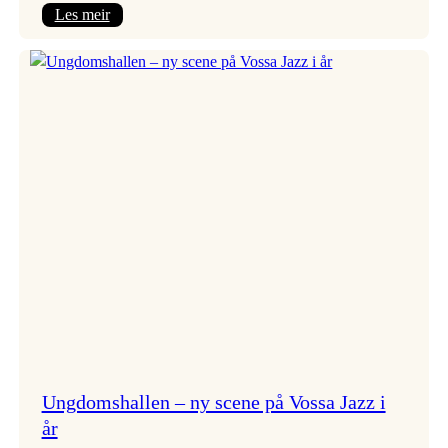
:
Les meir
Endring
i
opningskonsert!
Ungdomshallen – ny scene på Vossa Jazz i
år