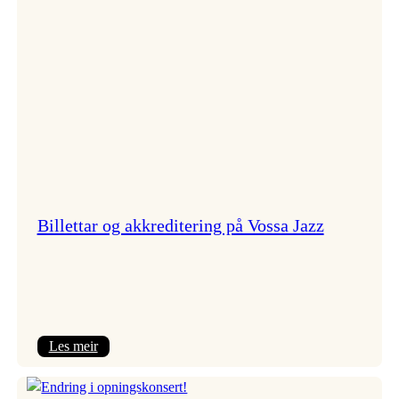
Vindenes
Billettar og akkreditering på Vossa Jazz
:
Les meir
Billettar og
akkreditering