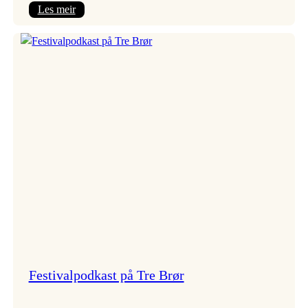
:
Les meir
Vossa
Jazz
x
Kvestad
sideri
Festivalpodkast på Tre Brør