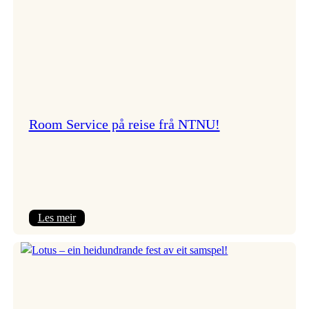
Room Service på reise frå NTNU!
:
Les meir
Room
Service
på
reise
frå