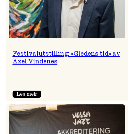
Festivalutstilling: «Gledens tid» av
Axel Vindenes
:
Les meir
Festivalutstilling:
«Gledens
tid»
av
Axel