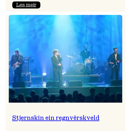
:
Les meir
Seim
&
Haltli
i
Vangskyrkja
Stjernskin ein regnvêrskveld