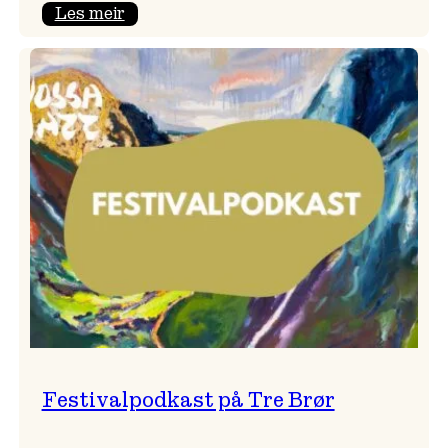
:
Les meir
Vossa
Jazz
x
Kvestad
sideri
Festivalpodkast på Tre Brør