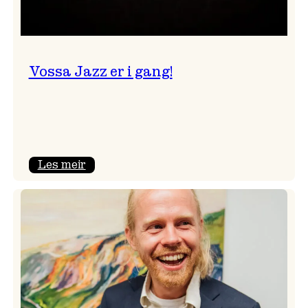
Vossa Jazz er i gang!
:
Les meir
Vossa
Jazz
er
i
gang!