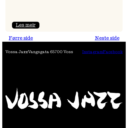
:
Les meir
Festivalpodkast
Førre side
Neste side
på
Tre
Vossa Jazz
Vangsgata 6
5700 Voss
Instagram
Facebook
Brør