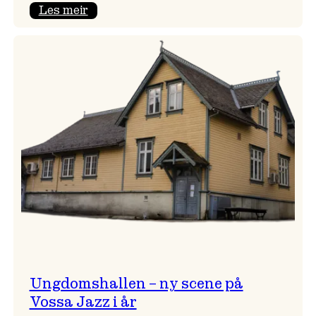
:
Les meir
Endring
i
opningskonsert!
Ungdomshallen – ny scene på
Vossa Jazz i år