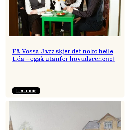
På Vossa Jazz skjer det noko heile
tida – også utanfor hovudscenene!
:
Les meir
På
Vossa
Jazz
skjer
det