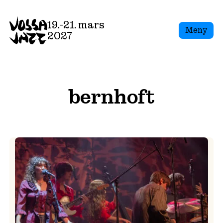
Skip
to
19.-21. mars
Meny
content
2027
bernhoft