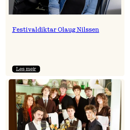
Festivaldiktar Olaug Nilssen
:
Les meir
Festivaldiktar
Olaug
Nilssen