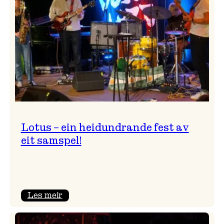
NTNU!
Lotus – ein heidundrande fest av
eit samspel!
:
Les meir
Lotus
–