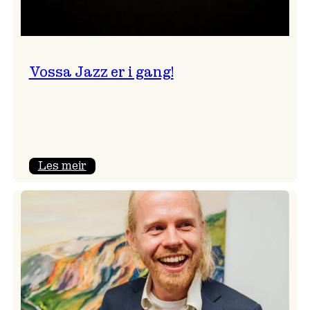
Vossa Jazz er i gang!
:
Les meir
Vossa
Jazz
er
i
gang!