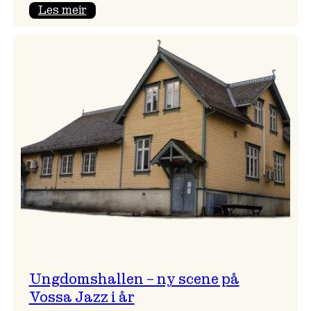
:
Les meir
Endring
i
opningskonsert!
Ungdomshallen – ny scene på
Vossa Jazz i år