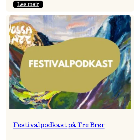
:
Les meir
Vossa
Jazz
x
Kvestad
sideri
Festivalpodkast på Tre Brør