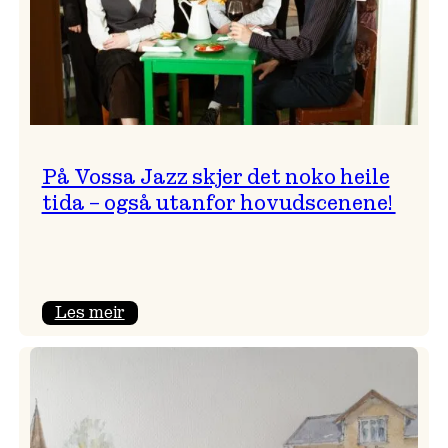
På Vossa Jazz skjer det noko heile
tida – også utanfor hovudscenene!
:
Les meir
På
Vossa
Jazz
skjer
det