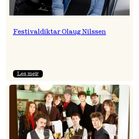
Festivaldiktar Olaug Nilssen
:
Les meir
Festivaldiktar
Olaug
Nilssen