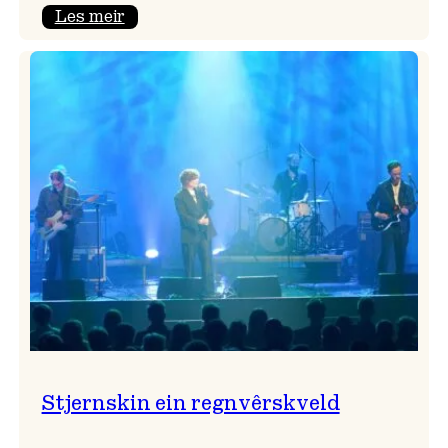
:
Les meir
Seim
&
Haltli
i
Vangskyrkja
Stjernskin ein regnvêrskveld