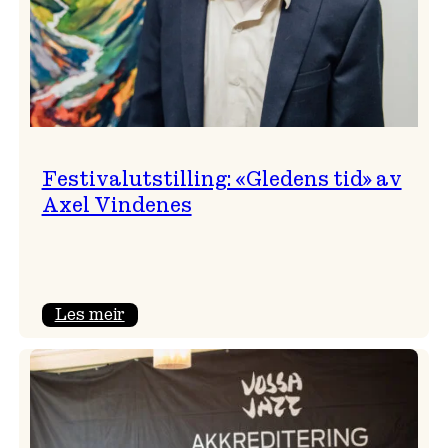
Festivalutstilling: «Gledens tid» av
Axel Vindenes
:
Les meir
Festivalutstilling:
«Gledens
tid»
av
Axel