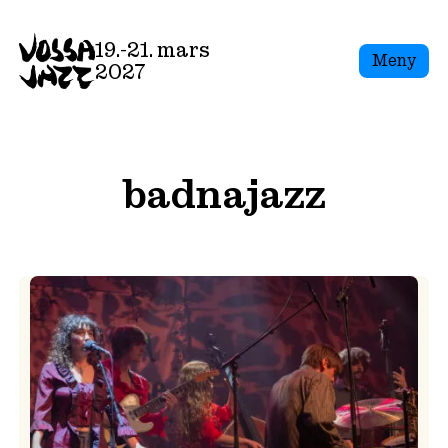
Skip
to
19.-21. mars
Meny
content
2027
badnajazz