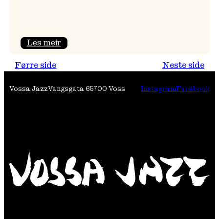
:
Les meir
Festivalpodkast
Førre side
Neste side
på
Tre
Vossa Jazz
Vangsgata 6
5700 Voss
Instagram
Facebook
Brør