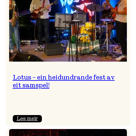
NTNU!
Lotus – ein heidundrande fest av
eit samspel!
:
Les meir
Lotus
–