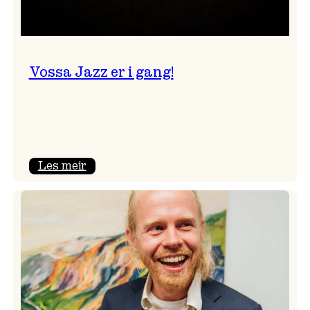
Vossa Jazz er i gang!
:
Les meir
Vossa
Jazz
er
i
gang!