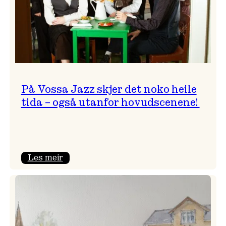
På Vossa Jazz skjer det noko heile
tida – også utanfor hovudscenene!
:
Les meir
På
Vossa
Jazz
skjer
det