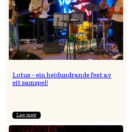
NTNU!
Lotus – ein heidundrande fest av
eit samspel!
:
Les meir
Lotus
–