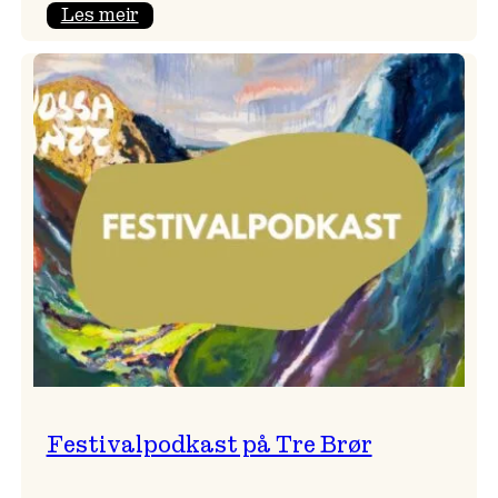
:
Les meir
Vossa
Jazz
x
Kvestad
sideri
Festivalpodkast på Tre Brør