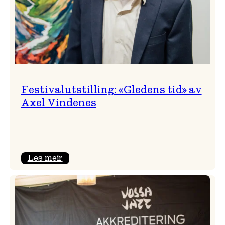
Festivalutstilling: «Gledens tid» av
Axel Vindenes
:
Les meir
Festivalutstilling:
«Gledens
tid»
av
Axel