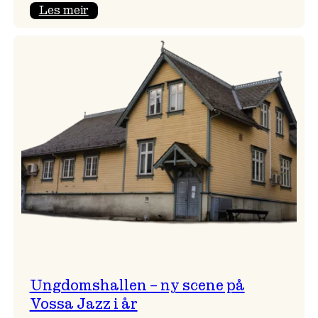
:
Les meir
Endring
i
opningskonsert!
Ungdomshallen – ny scene på
Vossa Jazz i år