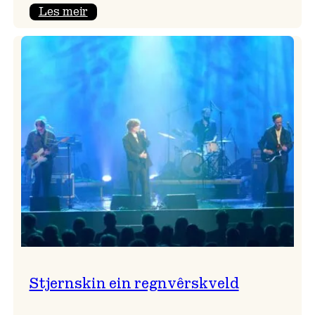
:
Les meir
Seim
&
Haltli
i
Vangskyrkja
Stjernskin ein regnvêrskveld