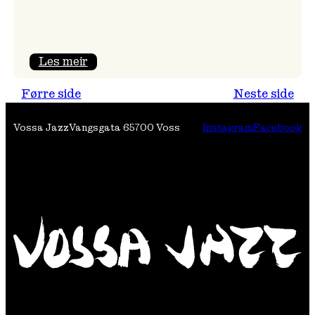
:
Les meir
Festivalpodkast
Førre side
Neste side
på
Tre
Vossa Jazz
Vangsgata 6
5700 Voss
Instagram
Facebook
Brør