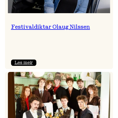
Festivaldiktar Olaug Nilssen
:
Les meir
Festivaldiktar
Olaug
Nilssen