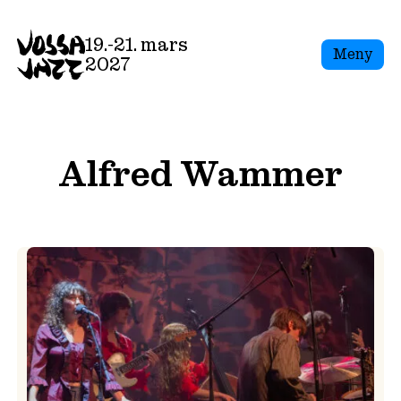
Skip
to
19.-21. mars
Meny
content
2027
Alfred Wammer