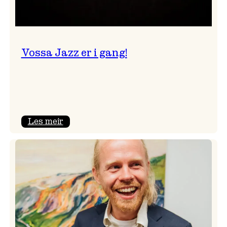
Vossa Jazz er i gang!
:
Les meir
Vossa
Jazz
er
i
gang!