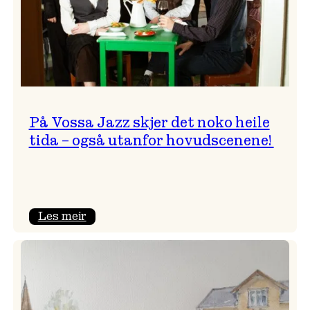
På Vossa Jazz skjer det noko heile
tida – også utanfor hovudscenene!
:
Les meir
På
Vossa
Jazz
skjer
det