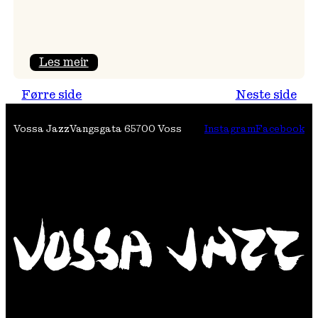
:
Les meir
Festivalpodkast
Førre side
Neste side
på
Tre
Vossa Jazz
Vangsgata 6
5700 Voss
Instagram
Facebook
Brør