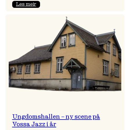
:
Les meir
Endring
i
opningskonsert!
Ungdomshallen – ny scene på
Vossa Jazz i år