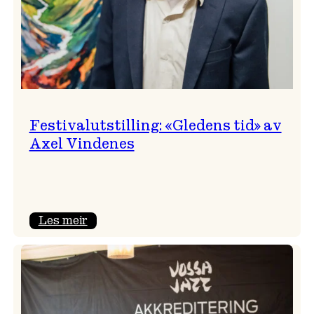
Festivalutstilling: «Gledens tid» av
Axel Vindenes
:
Les meir
Festivalutstilling:
«Gledens
tid»
av
Axel