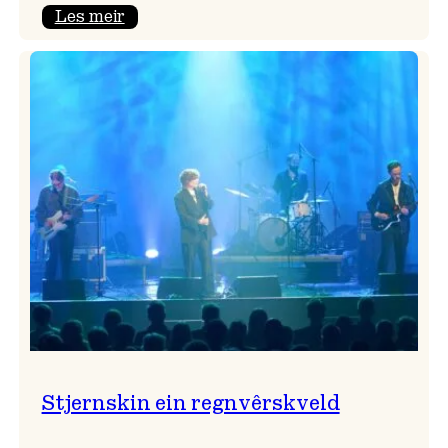
:
Les meir
Seim
&
Haltli
i
Vangskyrkja
Stjernskin ein regnvêrskveld