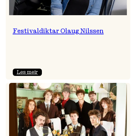
Festivaldiktar Olaug Nilssen
:
Les meir
Festivaldiktar
Olaug
Nilssen