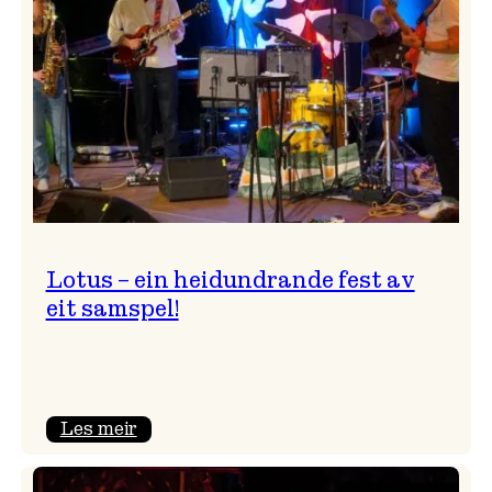
NTNU!
Lotus – ein heidundrande fest av
eit samspel!
:
Les meir
Lotus
–