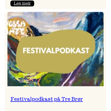
:
Les meir
Vossa
Jazz
x
Kvestad
sideri
Festivalpodkast på Tre Brør