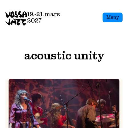
Skip
to
19.-21. mars
Meny
content
2027
acoustic unity