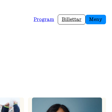
Program
Billettar
Meny