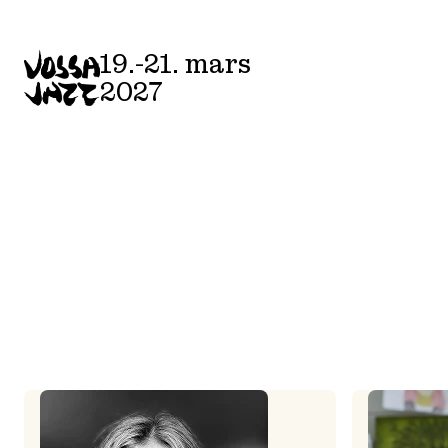
Skip
to
19.-21. mars
content
2027