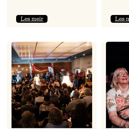
:
Les meir
Les 
Jolajazz
2025
–
3.
joledag