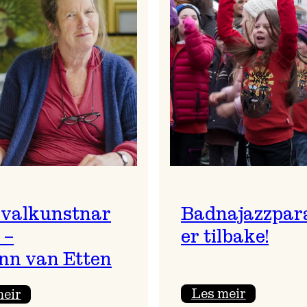
ivalkunstnar
Badnajazzpar
 –
er tilbake!
nn van Etten
:
:
Les meir
meir