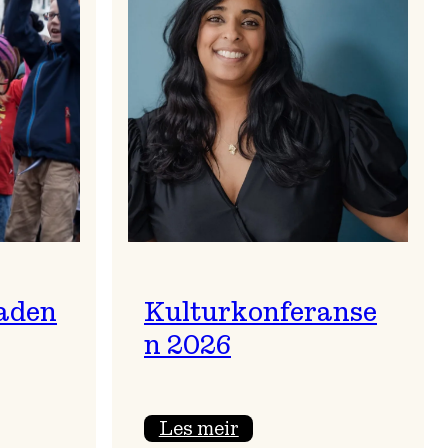
aden
Kulturkonferanse
n 2026
:
Les meir