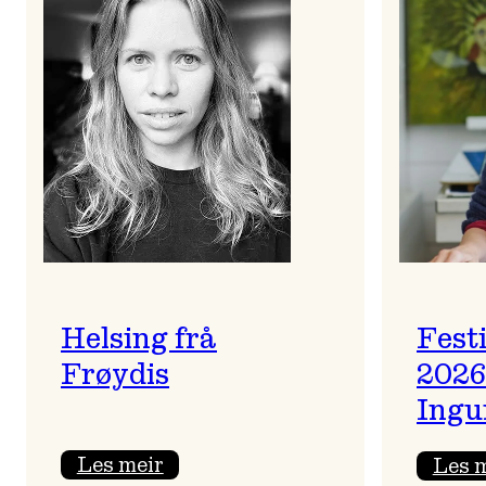
Helsing frå
Fest
Frøydis
2026
Ingu
:
Les meir
Les 