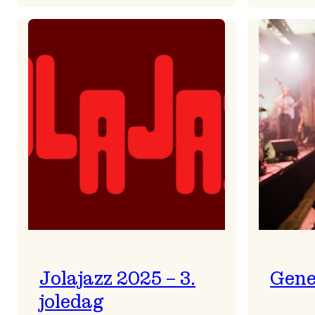
Helsing
frå
Frøydis
Jolajazz 2025 – 3.
Gene
joledag