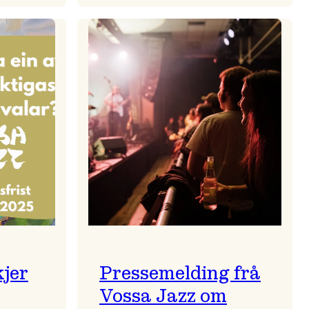
zparaden
Kulturkonferansen
2026
kjer
Pressemelding frå
Vossa Jazz om