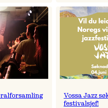
Badnajaz
Festivalkunstnar
er
2026
tilbake!
–
Ingunn van Etten
ralforsamling
Vossa Jazz sø
festivalsjef!