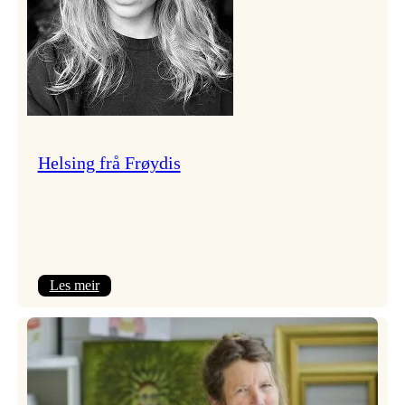
Helsing frå Frøydis
:
Les meir
Helsing
frå
Frøydis