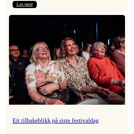
:
Les meir
Takk
for
i
år!
Eit tilbakeblikk på siste festivaldag