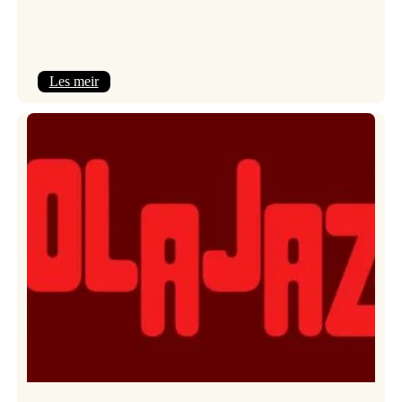
:
Les meir
Kulturkonferansen
2026