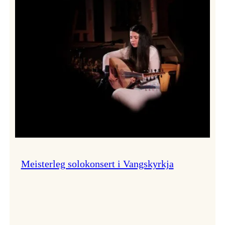
Thomas
Dybdahl
styrte
Vossa
Jazz
i
hamn
Meisterleg solokonsert i Vangskyrkja