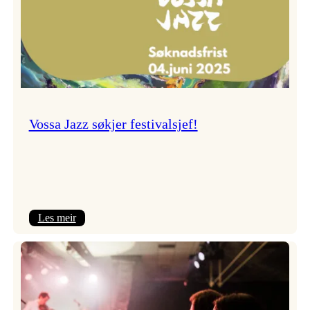
Vossa Jazz søkjer festivalsjef!
:
Les meir
Vossa
Jazz
søkjer
festivalsjef!