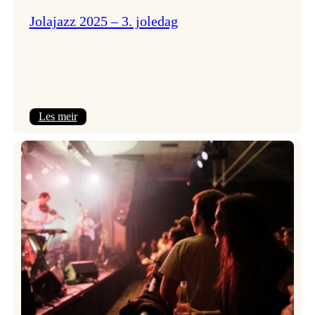
Jolajazz 2025 – 3. joledag
:
Les meir
Jolajazz
2025
–
3.
joledag