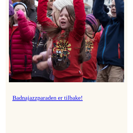
–
Ingunn van Etten
Badnajazzparaden er tilbake!