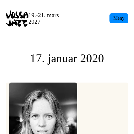
Skip
to
19.-21. mars
Meny
content
2027
17. januar 2020