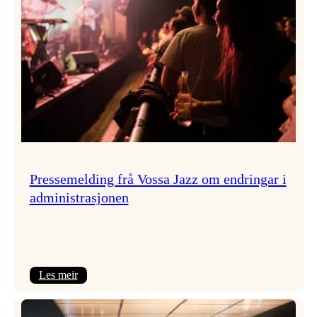
Pressemelding frå Vossa Jazz om endringar i
administrasjonen
:
Les meir
Pressemelding
frå