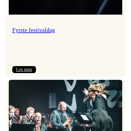
Fyrste festivaldag
:
Les meir
Fyrste
festivaldag