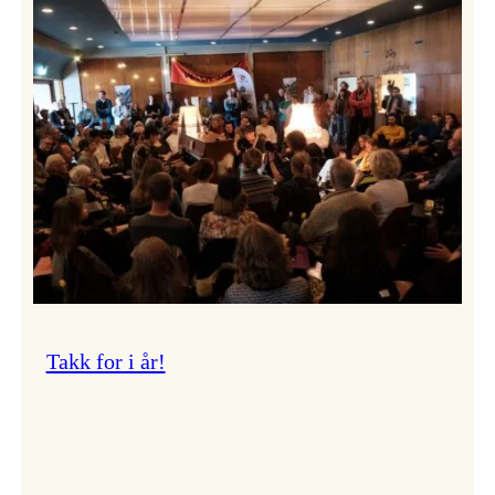
Vossa
Jazz
om
endringar
i
administrasjonen
Takk for i år!