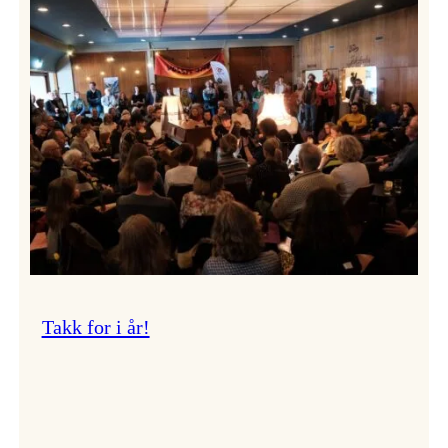
Vossa
Jazz
om
endringar
i
administrasjonen
Takk for i år!