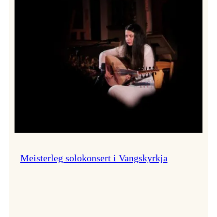
Thomas
Dybdahl
styrte
Vossa
Jazz
i
hamn
Meisterleg solokonsert i Vangskyrkja