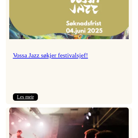
Vossa Jazz søkjer festivalsjef!
:
Les meir
Vossa
Jazz
søkjer
festivalsjef!