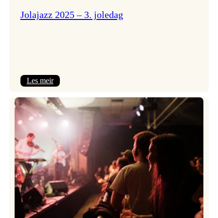
Jolajazz 2025 – 3. joledag
:
Les meir
Jolajazz
2025
–
3.
joledag