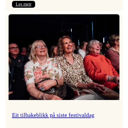
:
Les meir
Takk
for
i
år!
Eit tilbakeblikk på siste festivaldag