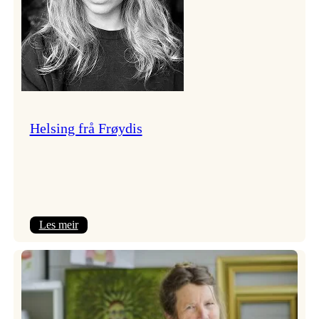
Helsing frå Frøydis
:
Les meir
Helsing
frå
Frøydis