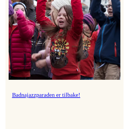
–
Ingunn van Etten
Badnajazzparaden er tilbake!