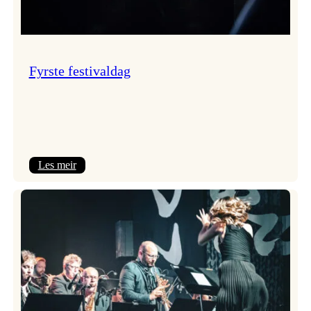
Fyrste festivaldag
:
Les meir
Fyrste
festivaldag