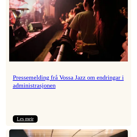
Pressemelding frå Vossa Jazz om endringar i
administrasjonen
:
Les meir
Pressemelding
frå