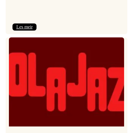
:
Les meir
Kulturkonferansen
2026