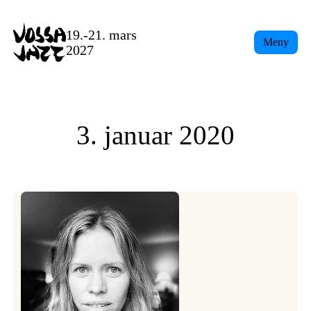
Skip
to
19.-21. mars
Meny
content
2027
3. januar 2020