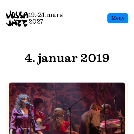
Skip
to
19.-21. mars
Meny
content
2027
4. januar 2019