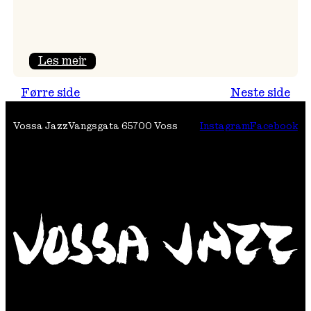
:
Les meir
Festivalpodkast
Førre side
Neste side
på
Tre
Vossa Jazz
Vangsgata 6
5700 Voss
Instagram
Facebook
Brør