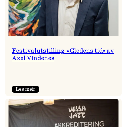
Festivalutstilling: «Gledens tid» av
Axel Vindenes
:
Les meir
Festivalutstilling:
«Gledens
tid»
av
Axel