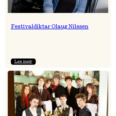
Festivaldiktar Olaug Nilssen
:
Les meir
Festivaldiktar
Olaug
Nilssen