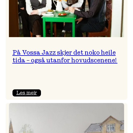
På Vossa Jazz skjer det noko heile
tida – også utanfor hovudscenene!
:
Les meir
På
Vossa
Jazz
skjer
det