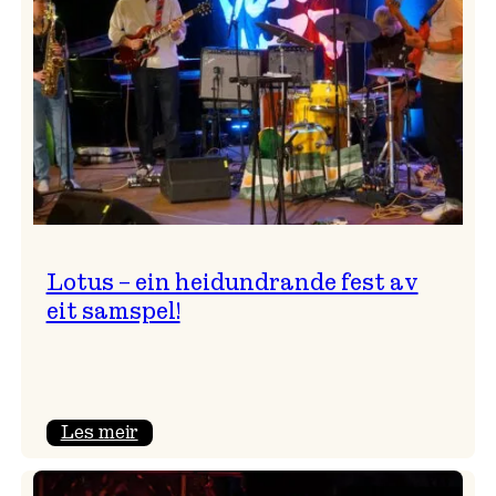
NTNU!
Lotus – ein heidundrande fest av
eit samspel!
:
Les meir
Lotus
–