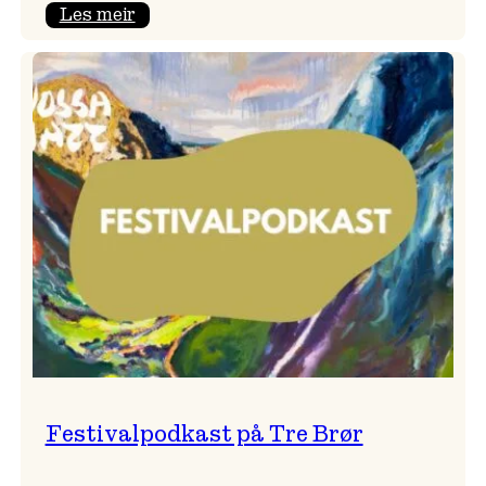
:
Les meir
Vossa
Jazz
x
Kvestad
sideri
Festivalpodkast på Tre Brør