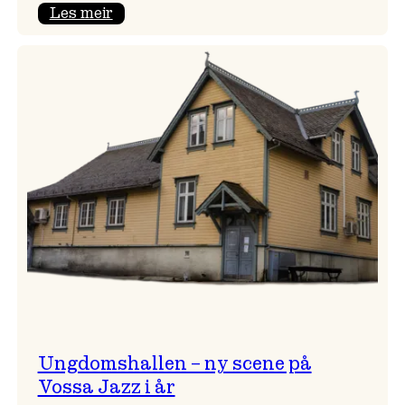
:
Les meir
Endring
i
opningskonsert!
Ungdomshallen – ny scene på
Vossa Jazz i år