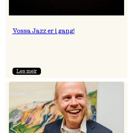
Vossa Jazz er i gang!
:
Les meir
Vossa
Jazz
er
i
gang!