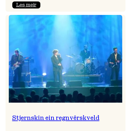
:
Les meir
Seim
&
Haltli
i
Vangskyrkja
Stjernskin ein regnvêrskveld