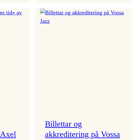
Stjernskin
ein
regnvêrskveld
Billettar og
 Axel
akkreditering på Vossa