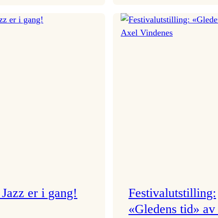
Seim
Lotus
&
–
Haltli
ein
i
heidundrande
Vangskyrkja
fest
av
eit
samspel!
Jazz er i gang!
Festivalutstilling:
«Gledens tid» av