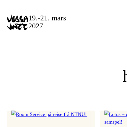
Skip
to
19.-21. mars
content
2027