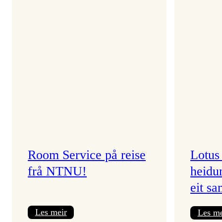
Room Service på reise
Lotus
frå NTNU!
heidu
eit sa
:
Les meir
Les me