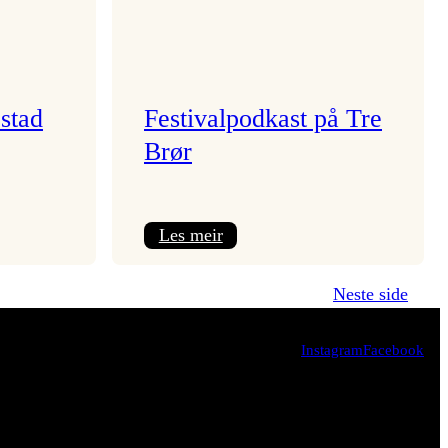
stad
Festivalpodkast på Tre
Brør
:
Les meir
Festivalpodkast
på
Neste side
Tre
Brør
Instagram
Facebook