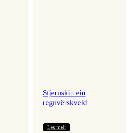
Stjernskin ein
regnvêrskveld
:
Les meir