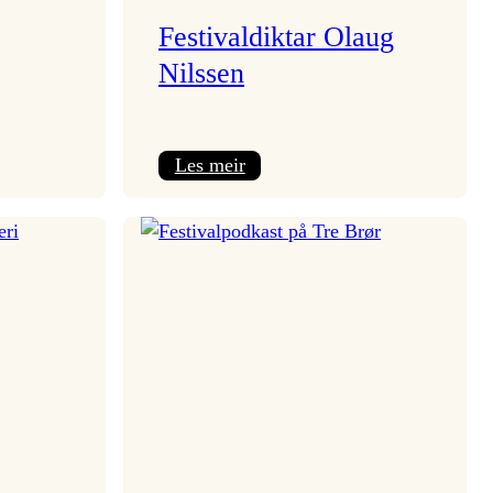
Festivaldiktar Olaug
Nilssen
:
Les meir
Festivaldiktar
Olaug
Nilssen