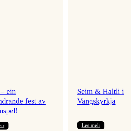
 – ein
Seim & Haltli i
ndrande fest av
Vangskyrkja
mspel!
:
:
Les meir
ir