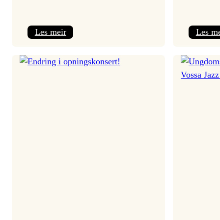
:
Les meir
Les me
Festivalpodkast
–
salt
peanuts*:
Nils
Økland