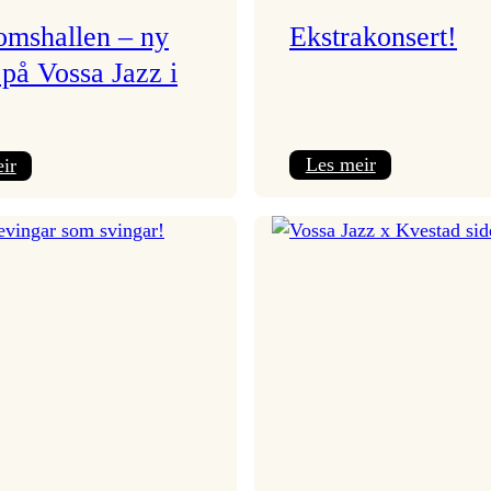
mshallen – ny
Ekstrakonsert!
 på Vossa Jazz i
:
:
Les meir
ir
Ekstrakonsert!
Ungdomshallen
–
ny
scene
på
Vossa
Jazz
i
år