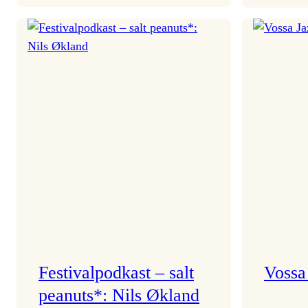
Room
Service
på
reise
frå
NTNU!
Festivalpodkast – salt
Vossa 
peanuts*: Nils Økland