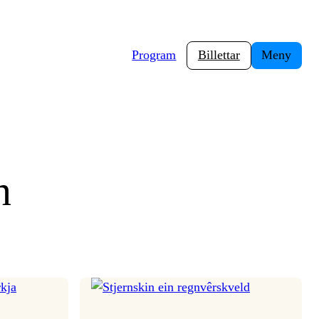
Program
Billettar
Meny
n