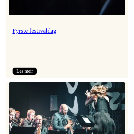
Fyrste festivaldag
:
Les meir
Fyrste
festivaldag