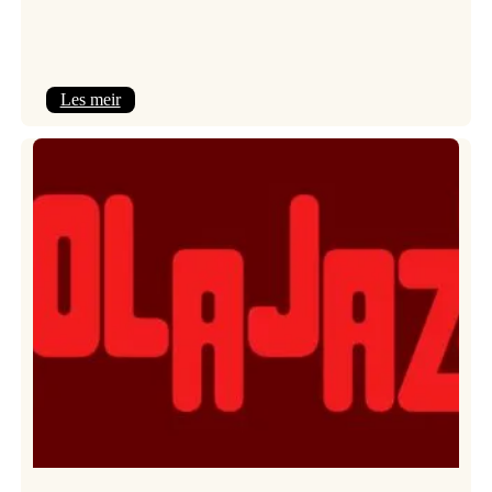
:
Les meir
Kulturkonferansen
2026