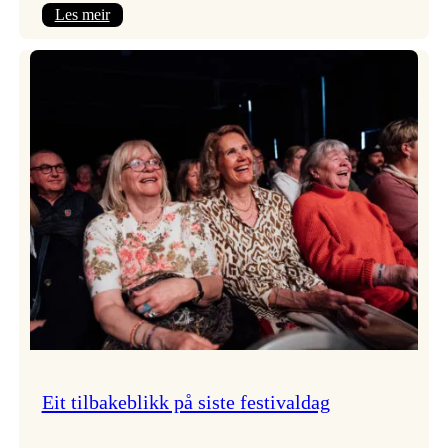
:
Les meir
Takk
for
i
år!
Eit tilbakeblikk på siste festivaldag