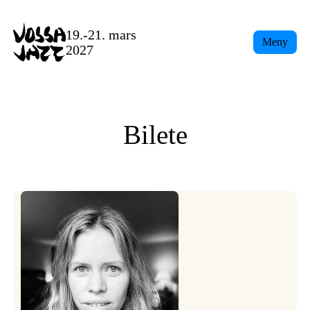
Skip
to
19.-21. mars
Meny
content
2027
Bilete