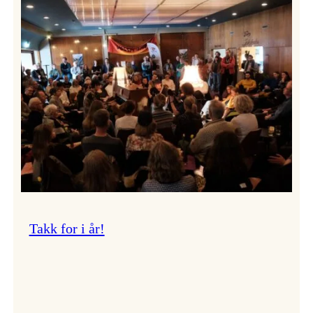
Vossa
Jazz
om
endringar
i
administrasjonen
Takk for i år!