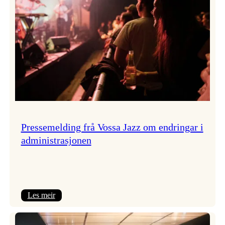
Pressemelding frå Vossa Jazz om endringar i
administrasjonen
:
Les meir
Pressemelding
frå