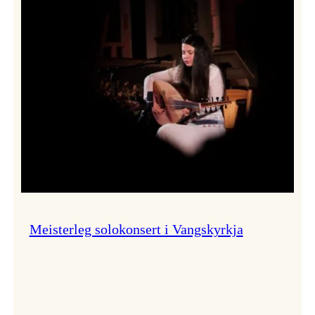
Thomas
Dybdahl
styrte
Vossa
Jazz
i
hamn
Meisterleg solokonsert i Vangskyrkja