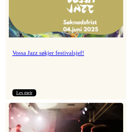
Vossa Jazz søkjer festivalsjef!
:
Les meir
Vossa
Jazz
søkjer
festivalsjef!