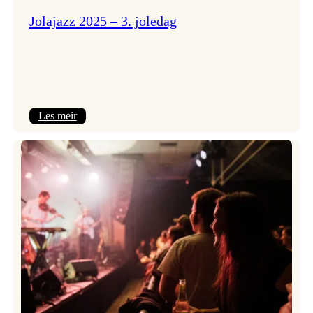
Jolajazz 2025 – 3. joledag
:
Les meir
Jolajazz
2025
–
3.
joledag