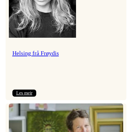
Helsing frå Frøydis
:
Les meir
Helsing
frå
Frøydis