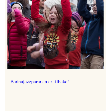
–
Ingunn van Etten
Badnajazzparaden er tilbake!