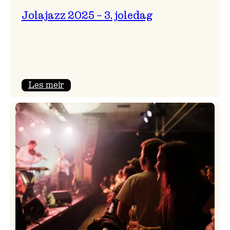
Jolajazz 2025 – 3. joledag
:
Les meir
Jolajazz
2025
–
3.
joledag