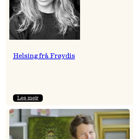
Helsing frå Frøydis
:
Les meir
Helsing
frå
Frøydis