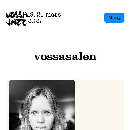
Skip
to
19.-21. mars
Meny
content
2027
vossasalen