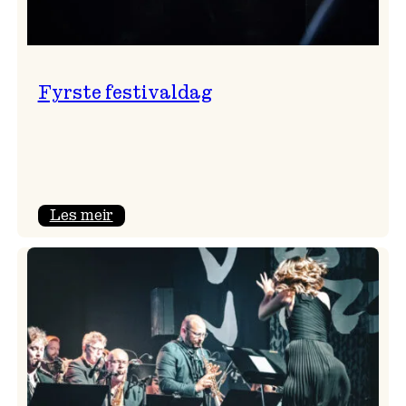
Fyrste festivaldag
:
Les meir
Fyrste
festivaldag