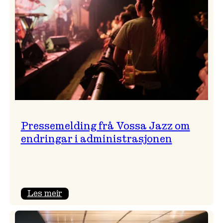
Pressemelding frå Vossa Jazz om
endringar i administrasjonen
:
Les meir
Pressemelding
frå