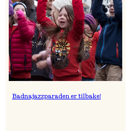
–
Ingunn van Etten
Badnajazzparaden er tilbake!