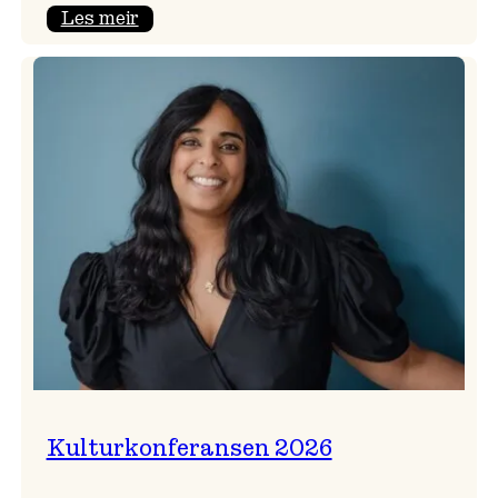
:
Les meir
Badnajazzparaden
er
tilbake!
Kulturkonferansen 2026