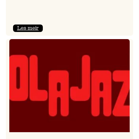
:
Les meir
Kulturkonferansen
2026