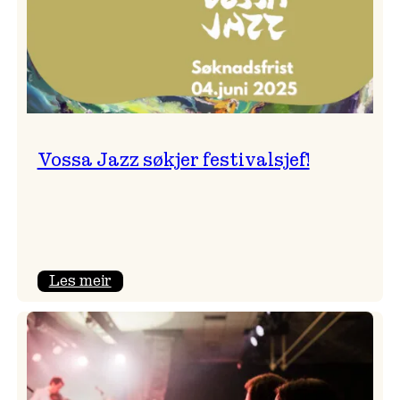
Vossa Jazz søkjer festivalsjef!
:
Les meir
Vossa
Jazz
søkjer
festivalsjef!