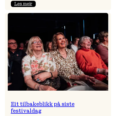
:
Les meir
Takk
for
i
år!
Eit tilbakeblikk på siste
festivaldag