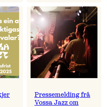
zparaden
Kulturkonferansen
2026
kjer
Pressemelding frå
Vossa Jazz om