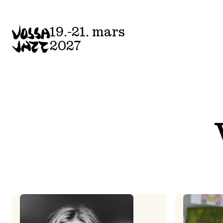
Skip
to
19.-21. mars
content
2027