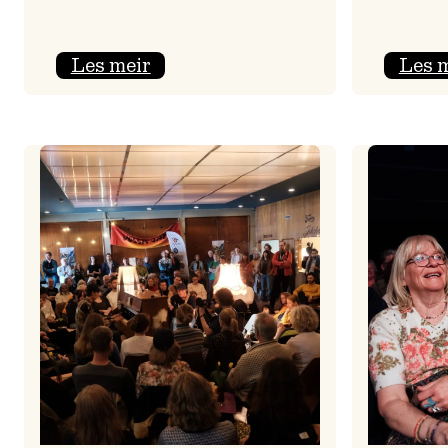
:
Les meir
Les 
Jolajazz
2025
–
3.
joledag