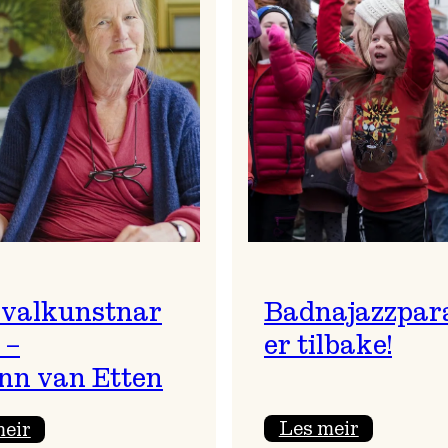
ivalkunstnar
Badnajazzpar
 –
er tilbake!
nn van Etten
:
:
Les meir
meir