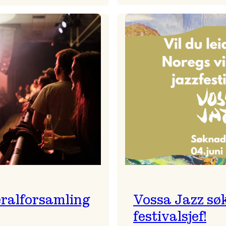
Badnajaz
Festivalkunstnar
er
2026
tilbake!
–
Ingunn van Etten
ralforsamling
Vossa Jazz sø
festivalsjef!