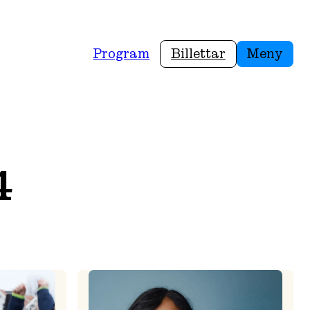
Program
Billettar
Meny
4