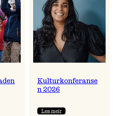
aden
Kulturkonferanse
n 2026
:
Les meir