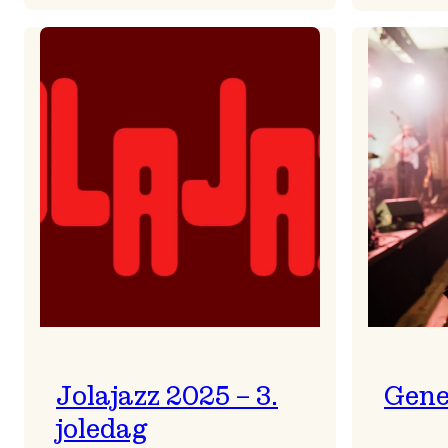
Helsing
frå
Frøydis
Jolajazz 2025 – 3.
Gene
joledag