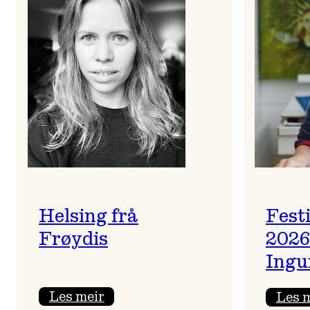
Helsing frå
Fest
Frøydis
2026
Ingu
:
Les meir
Les 