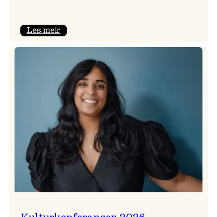
:
Les meir
Badnajazzparaden
er
tilbake!