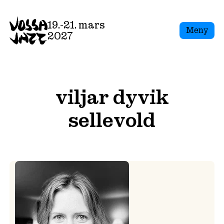
Skip
to
19.-21. mars
Meny
content
2027
viljar dyvik
sellevold