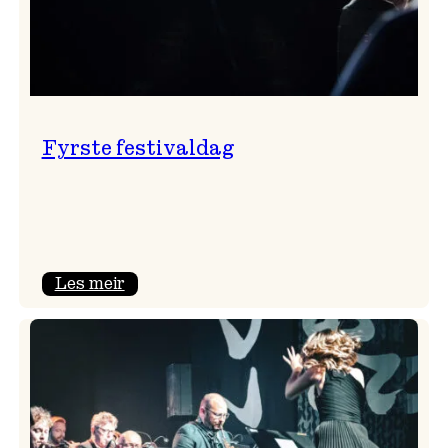
Fyrste festivaldag
:
Les meir
Fyrste
festivaldag