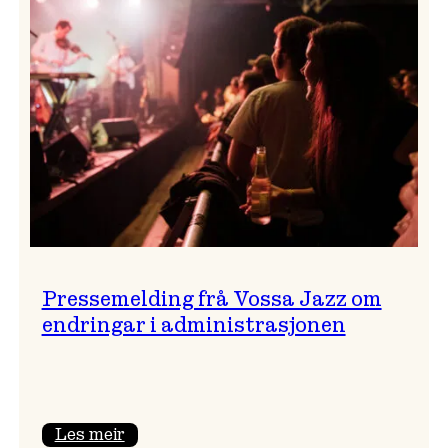
festivalsjef!
Pressemelding frå Vossa Jazz om
endringar i administrasjonen
:
Les meir