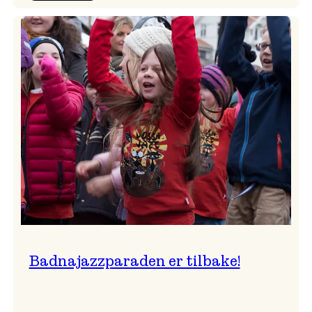
Festivalkunstnar
2026
–
Ingunn van Etten
Badnajazzparaden er tilbake!