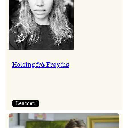
Helsing frå Frøydis
:
Les meir
Helsing
frå
Frøydis