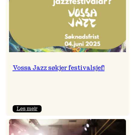
Vossa Jazz søkjer festivalsjef!
:
Les meir
Vossa
Jazz
søkjer