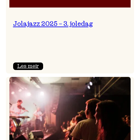
Jolajazz 2025 – 3. joledag
:
Les meir
Jolajazz
2025
–
3.
joledag