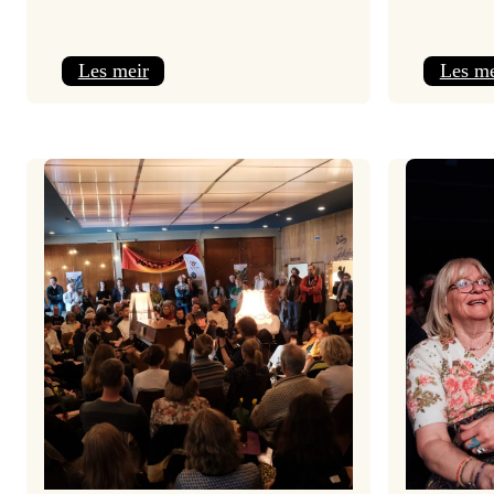
:
Les meir
Les me
Jolajazz
2025
–
3.
joledag