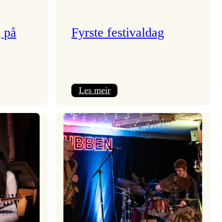
g på
Fyrste festivaldag
:
Les meir
Fyrste
festivaldag