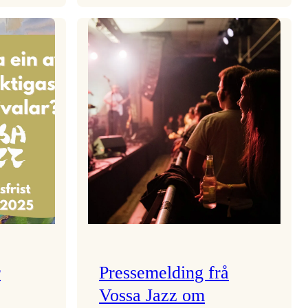
aden
Kulturkonferansen
2026
r
Pressemelding frå
Vossa Jazz om