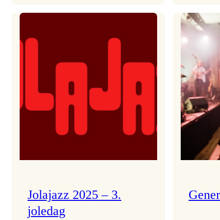
Helsing
frå
Frøydis
Jolajazz 2025 – 3.
Gener
joledag