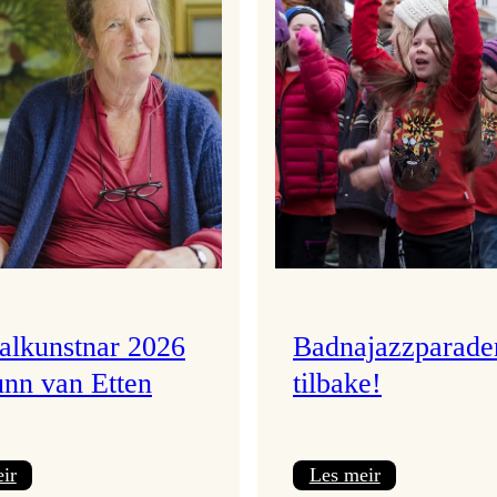
valkunstnar 2026
Badnajazzparade
unn van Etten
tilbake!
:
:
ir
Les meir