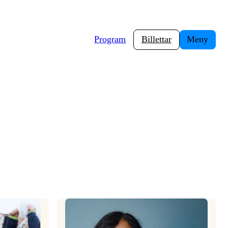
Program
Billettar
Meny