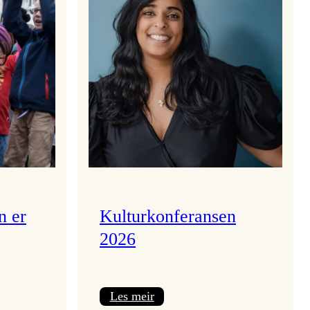
n er
Kulturkonferansen
2026
:
Les meir