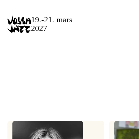
Skip
to
19.-21. mars
content
2027