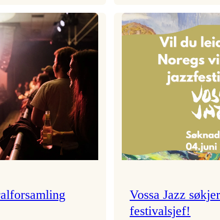
Festivalkunstnar
Badnajazzpar
2026
er
–
tilbake!
Ingunn van Etten
alforsamling
Vossa Jazz søkje
festivalsjef!