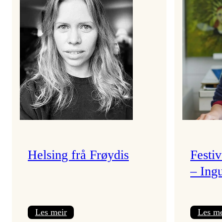
Helsing frå Frøydis
Festi
– Ing
:
Les meir
Les me