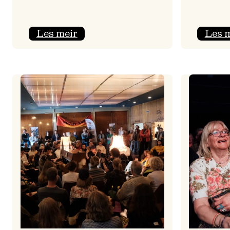
:
Les meir
Les 
Jolajazz
2025
–
3.
joledag