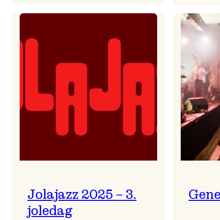
Helsing
frå
Frøydis
Jolajazz 2025 – 3.
Gene
joledag