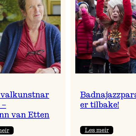
ivalkunstnar
Badnajazzpar
 –
er tilbake!
nn van Etten
:
:
Les meir
meir