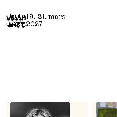
Skip
to
19.-21. mars
content
2027