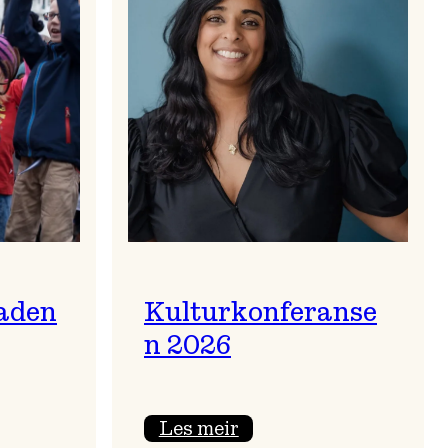
aden
Kulturkonferanse
n 2026
:
Les meir