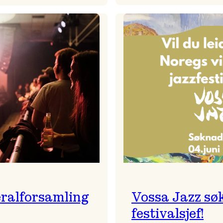
Badnajaz
Festivalkunstnar
er
2026
tilbake!
–
Ingunn van Etten
ralforsamling
Vossa Jazz sø
festivalsjef!