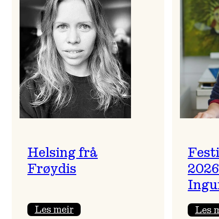
Helsing frå
Fest
Frøydis
2026
Ingu
:
Les meir
Les 