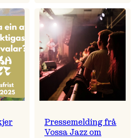
zparaden
Kulturkonferansen
2026
kjer
Pressemelding frå
Vossa Jazz om