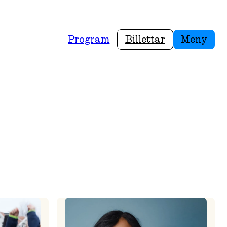
Program
Billettar
Meny