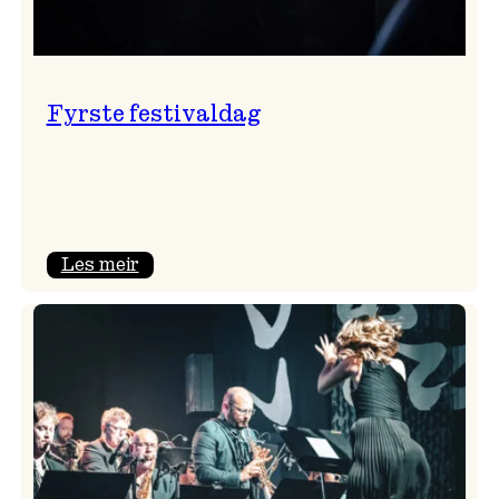
Fyrste festivaldag
:
Les meir
Fyrste
festivaldag