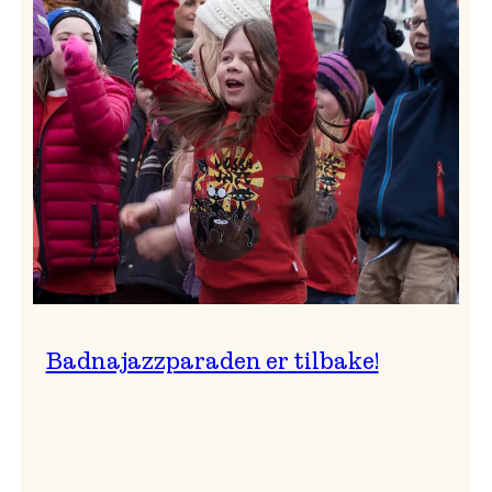
–
Ingunn van Etten
Badnajazzparaden er tilbake!