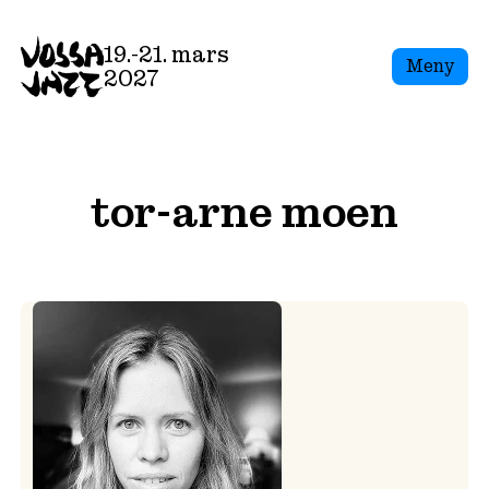
Skip
to
19.-21. mars
Meny
content
2027
tor-arne moen