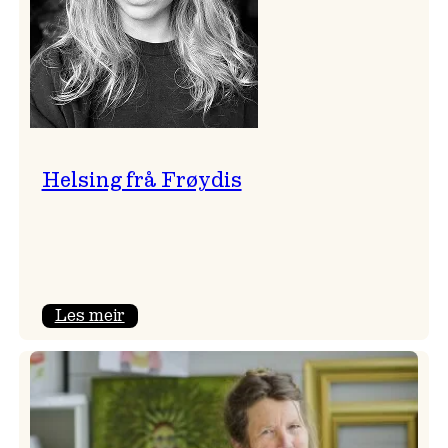
Helsing frå Frøydis
:
Les meir
Helsing
frå
Frøydis