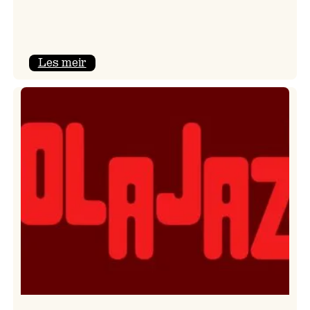
:
Les meir
Kulturkonferansen
2026