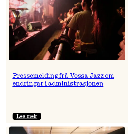
Pressemelding frå Vossa Jazz om
endringar i administrasjonen
:
Les meir
Pressemelding
frå