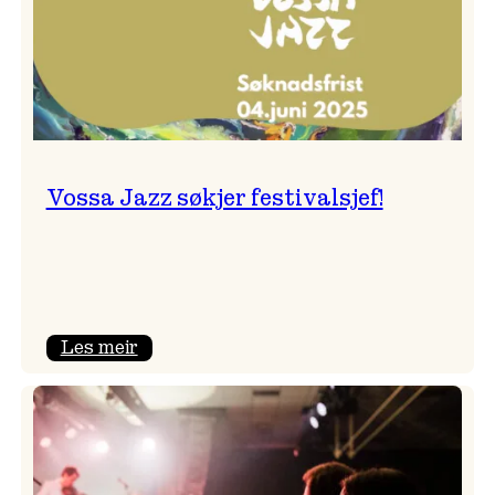
Vossa Jazz søkjer festivalsjef!
:
Les meir
Vossa
Jazz
søkjer
festivalsjef!