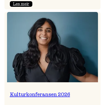
:
Les meir
Badnajazzparaden
er
tilbake!
Kulturkonferansen 2026