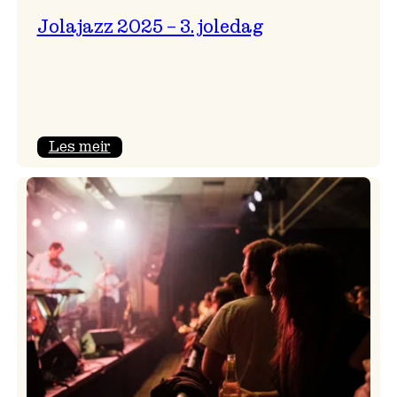
Jolajazz 2025 – 3. joledag
:
Les meir
Jolajazz
2025
–
3.
joledag