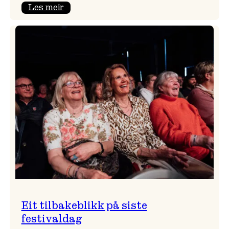
:
Les meir
Takk
for
i
år!
Eit tilbakeblikk på siste
festivaldag