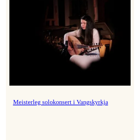
Thomas
Dybdahl
styrte
Vossa
Jazz
i
hamn
Meisterleg solokonsert i Vangskyrkja