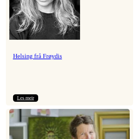
Helsing frå Frøydis
:
Les meir
Helsing
frå
Frøydis