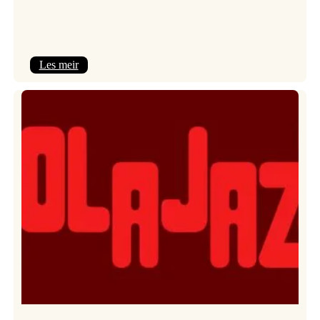
:
Les meir
Kulturkonferansen
2026