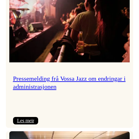
Pressemelding frå Vossa Jazz om endringar i
administrasjonen
:
Les meir
Pressemelding
frå