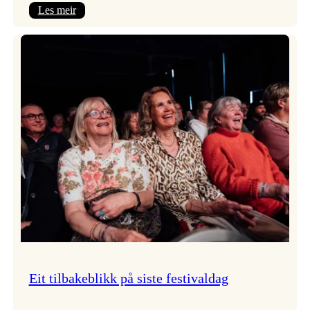
:
Les meir
Takk
for
i
år!
Eit tilbakeblikk på siste festivaldag