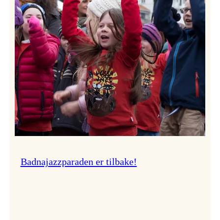
–
Ingunn van Etten
Badnajazzparaden er tilbake!