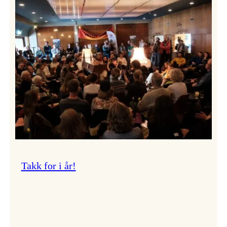
Vossa
Jazz
om
endringar
i
administrasjonen
Takk for i år!