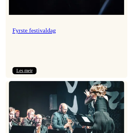
Fyrste festivaldag
:
Les meir
Fyrste
festivaldag