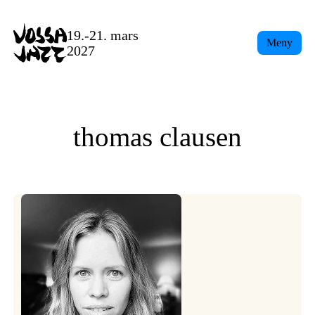
Skip
to
19.-21. mars
Meny
content
2027
thomas clausen