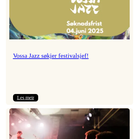
Vossa Jazz søkjer festivalsjef!
:
Les meir
Vossa
Jazz
søkjer
festivalsjef!