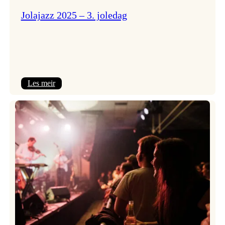
Jolajazz 2025 – 3. joledag
:
Les meir
Jolajazz
2025
–
3.
joledag