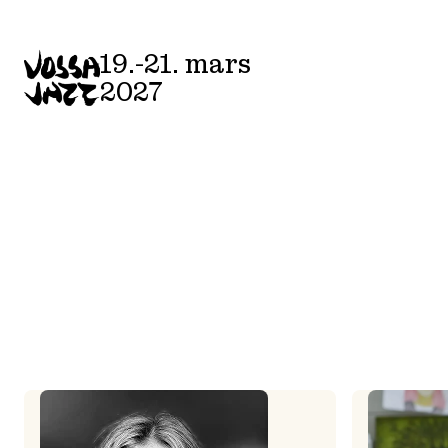
Skip
to
19.-21. mars
content
2027