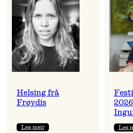
Helsing frå
Fest
Frøydis
2026
Ingu
:
Les meir
Les 