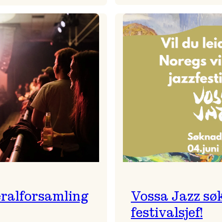
Badnajaz
Festivalkunstnar
er
2026
tilbake!
–
Ingunn van Etten
ralforsamling
Vossa Jazz sø
festivalsjef!