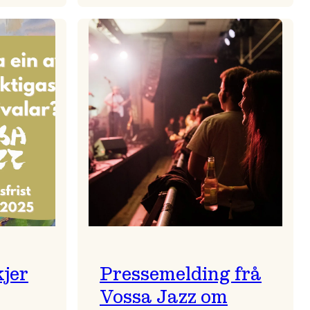
zparaden
Kulturkonferansen
2026
kjer
Pressemelding frå
Vossa Jazz om