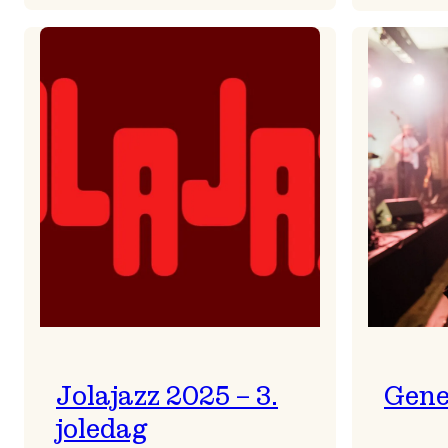
Helsing
frå
Frøydis
Jolajazz 2025 – 3.
Gene
joledag