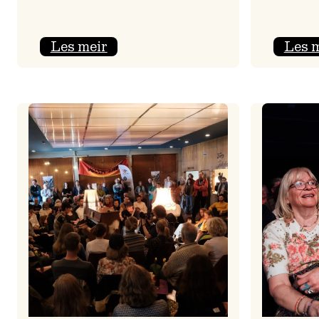
:
Les meir
Les 
Jolajazz
2025
–
3.
joledag