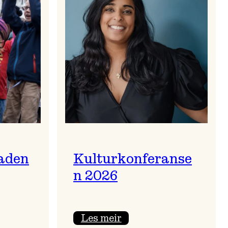
aden
Kulturkonferanse
n 2026
:
Les meir