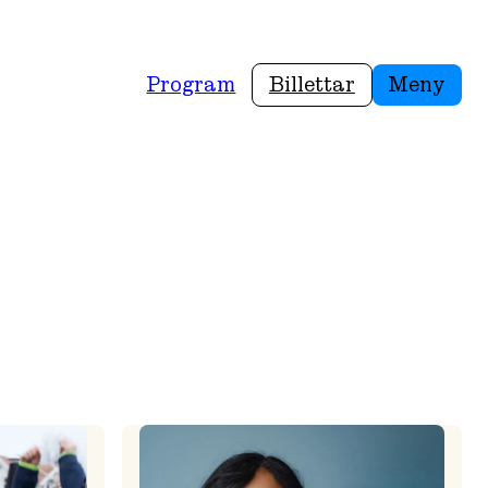
Program
Billettar
Meny