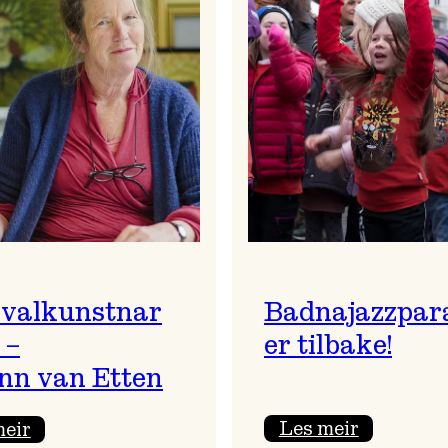
ivalkunstnar
Badnajazzpar
 –
er tilbake!
nn van Etten
:
:
Les meir
meir