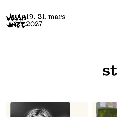
Skip
to
19.-21. mars
content
2027
s