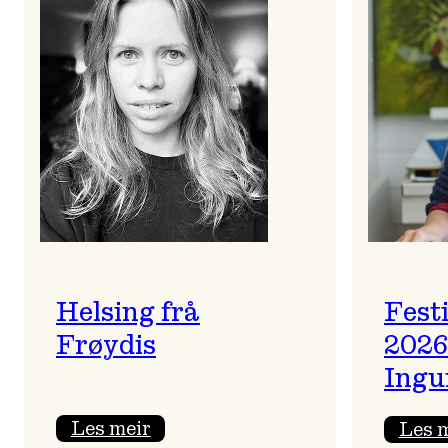
Helsing frå
Fest
Frøydis
2026
Ingu
:
Les meir
Les 