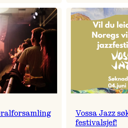
Badnajaz
Festivalkunstnar
er
2026
tilbake!
–
Ingunn van Etten
ralforsamling
Vossa Jazz sø
festivalsjef!