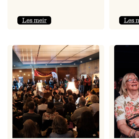
:
Les meir
Les 
Jolajazz
2025
–
3.
joledag