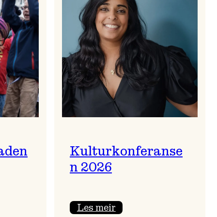
aden
Kulturkonferanse
n 2026
:
Les meir