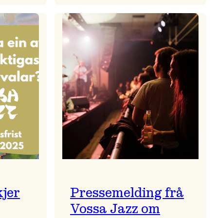
zparaden
Kulturkonferansen
2026
kjer
Pressemelding frå
Vossa Jazz om