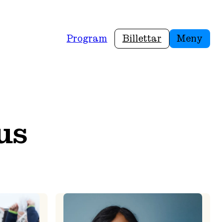
Program
Billettar
Meny
us