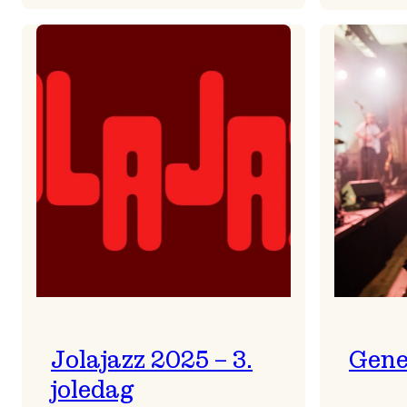
Helsing
frå
Frøydis
Jolajazz 2025 – 3.
Gene
joledag