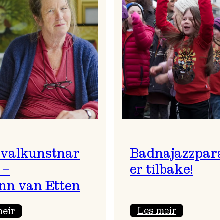
ivalkunstnar
Badnajazzpar
 –
er tilbake!
nn van Etten
:
:
Les meir
meir