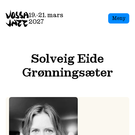
Skip
to
19.-21. mars
Meny
content
2027
Solveig Eide
Grønningsæter