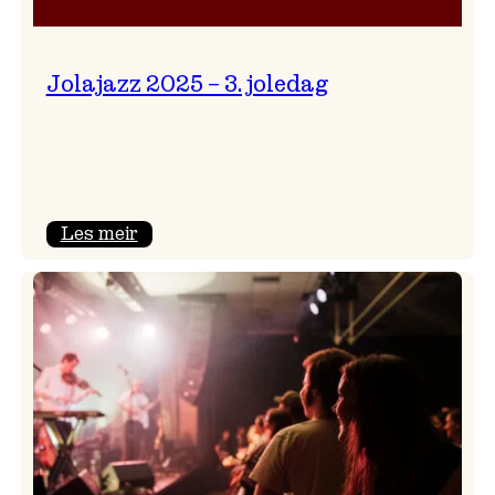
Jolajazz 2025 – 3. joledag
:
Les meir
Jolajazz
2025
–
3.
joledag