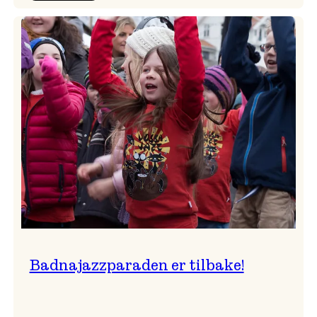
Festivalkunstnar
2026
–
Ingunn van Etten
Badnajazzparaden er tilbake!