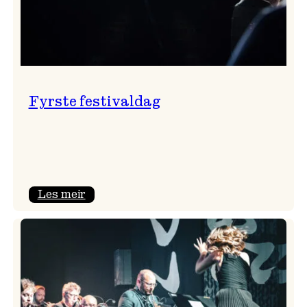
Fyrste festivaldag
:
Les meir
Fyrste
festivaldag