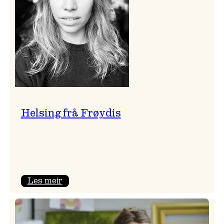
Helsing frå Frøydis
:
Les meir
Helsing
frå
Frøydis