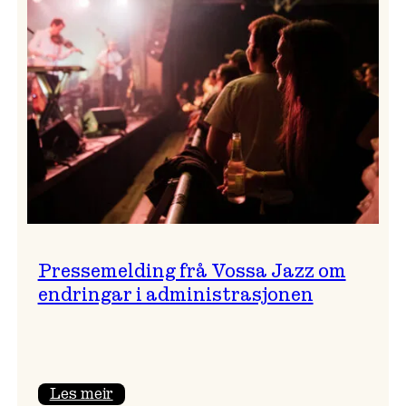
festivalsjef!
Pressemelding frå Vossa Jazz om
endringar i administrasjonen
:
Les meir