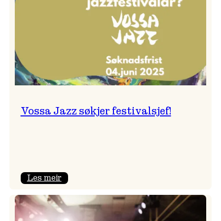
Vossa Jazz søkjer festivalsjef!
:
Les meir
Vossa
Jazz
søkjer