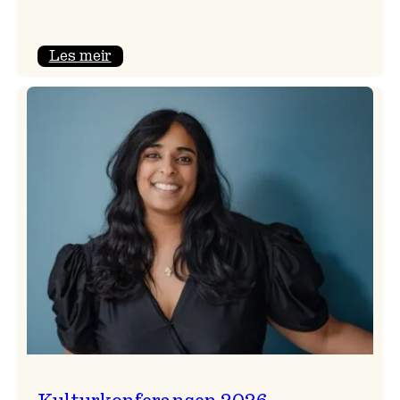
:
Les meir
Badnajazzparaden
er
tilbake!