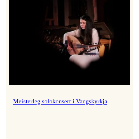
Thomas
Dybdahl
styrte
Vossa
Jazz
i
hamn
Meisterleg solokonsert i Vangskyrkja