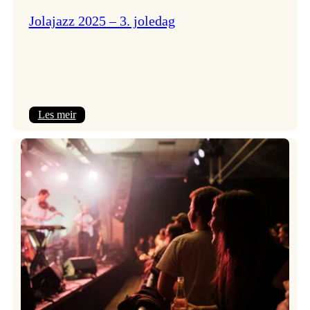
Jolajazz 2025 – 3. joledag
:
Les meir
Jolajazz
2025
–
3.
joledag