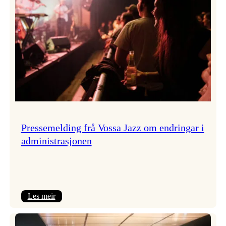
Pressemelding frå Vossa Jazz om endringar i
administrasjonen
:
Les meir
Pressemelding
frå