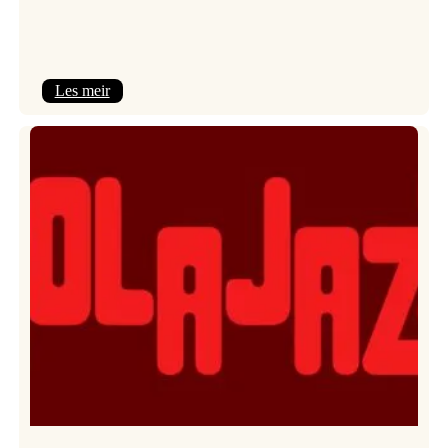
:
Les meir
Kulturkonferansen
2026