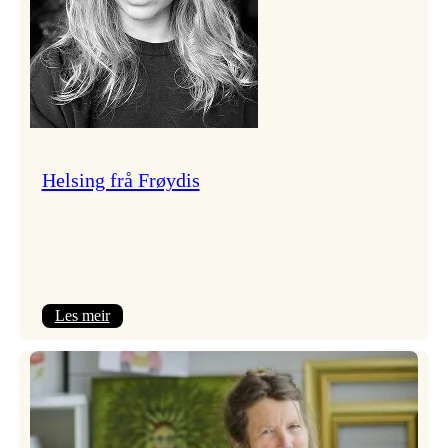
Helsing frå Frøydis
:
Les meir
Helsing
frå
Frøydis