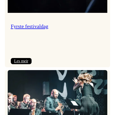
Fyrste festivaldag
:
Les meir
Fyrste
festivaldag