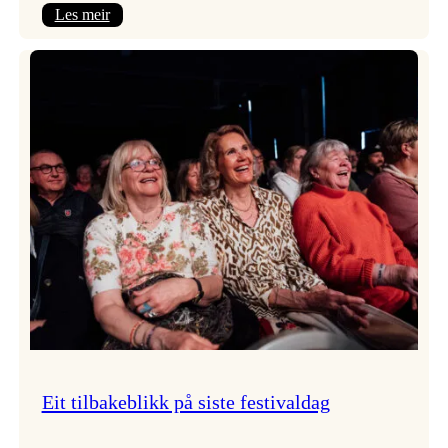
:
Les meir
Takk
for
i
år!
Eit tilbakeblikk på siste festivaldag