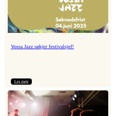
Vossa Jazz søkjer festivalsjef!
:
Les meir
Vossa
Jazz
søkjer
festivalsjef!