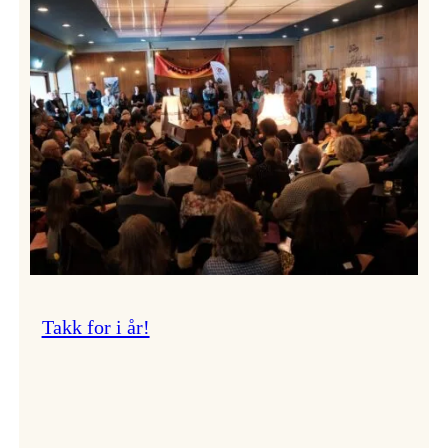
Vossa
Jazz
om
endringar
i
administrasjonen
Takk for i år!