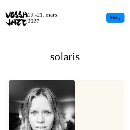
Skip
to
19.-21. mars
Meny
content
2027
solaris