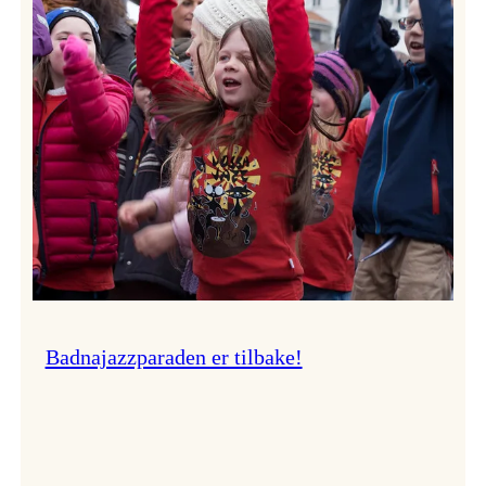
–
Ingunn van Etten
Badnajazzparaden er tilbake!