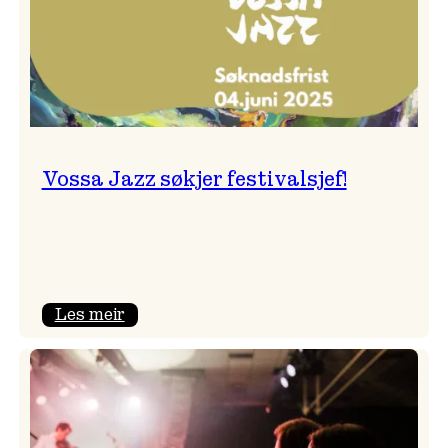
Vossa Jazz søkjer festivalsjef!
:
Les meir
Vossa
Jazz
søkjer
festivalsjef!