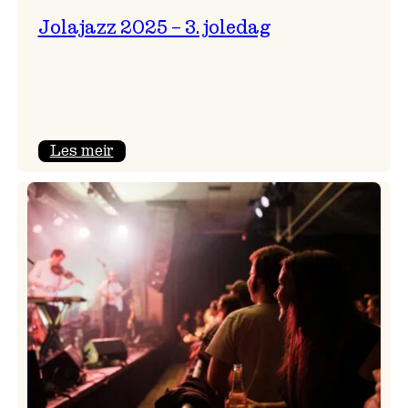
Jolajazz 2025 – 3. joledag
:
Les meir
Jolajazz
2025
–
3.
joledag