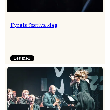
Fyrste festivaldag
:
Les meir
Fyrste
festivaldag