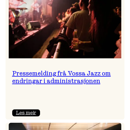
Pressemelding frå Vossa Jazz om
endringar i administrasjonen
:
Les meir
Pressemelding
frå