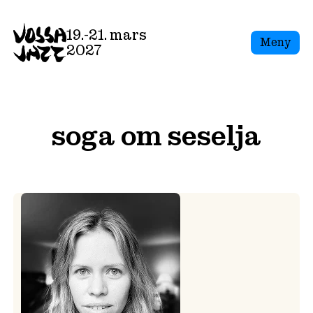
Skip
to
19.-21. mars
Meny
content
2027
soga om seselja