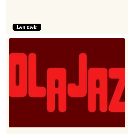
:
Les meir
Kulturkonferansen
2026