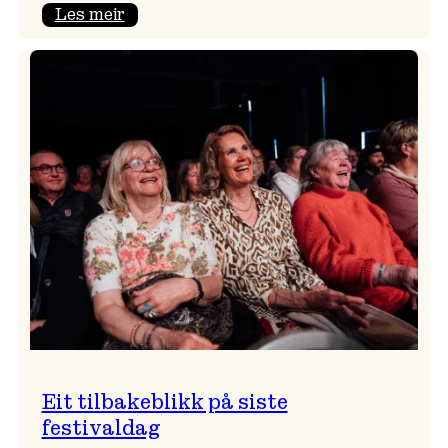
:
Les meir
Takk
for
i
år!
Eit tilbakeblikk på siste
festivaldag