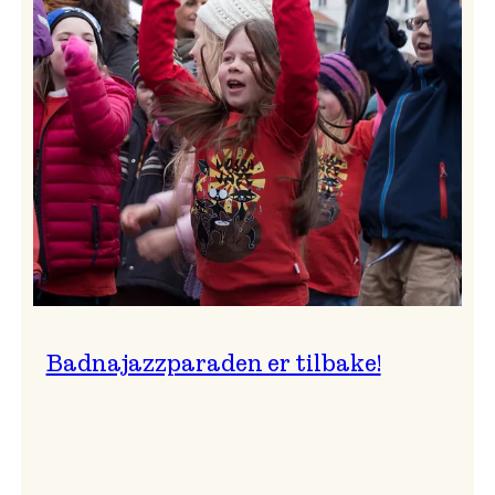
–
Ingunn van Etten
Badnajazzparaden er tilbake!