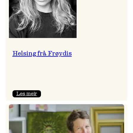
Helsing frå Frøydis
:
Les meir
Helsing
frå
Frøydis