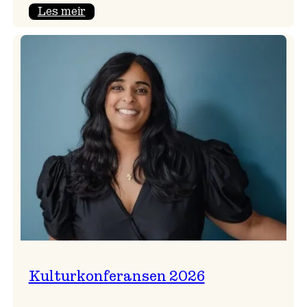
:
Les meir
Badnajazzparaden
er
tilbake!
Kulturkonferansen 2026