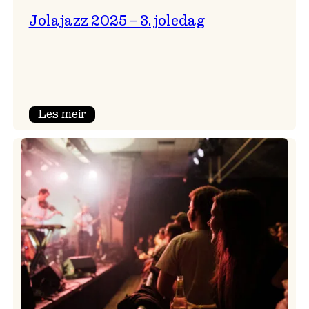
Jolajazz 2025 – 3. joledag
:
Les meir
Jolajazz
2025
–
3.
joledag