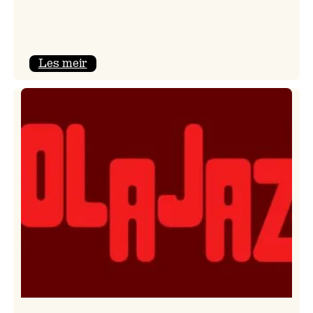
:
Les meir
Kulturkonferansen
2026