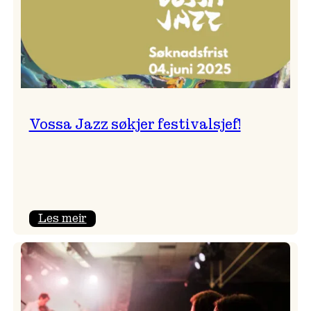
Vossa Jazz søkjer festivalsjef!
:
Les meir
Vossa
Jazz
søkjer
festivalsjef!