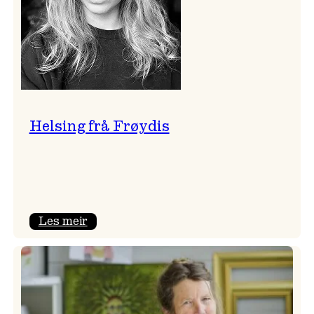
Helsing frå Frøydis
:
Les meir
Helsing
frå
Frøydis