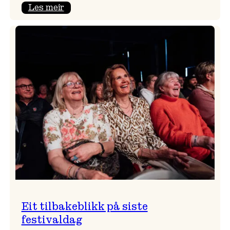
:
Les meir
Takk
for
i
år!
Eit tilbakeblikk på siste
festivaldag