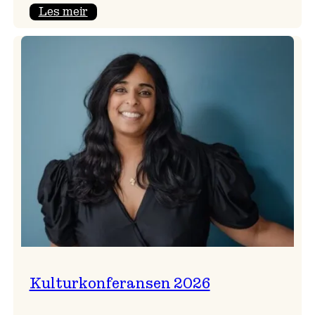
:
Les meir
Badnajazzparaden
er
tilbake!
Kulturkonferansen 2026