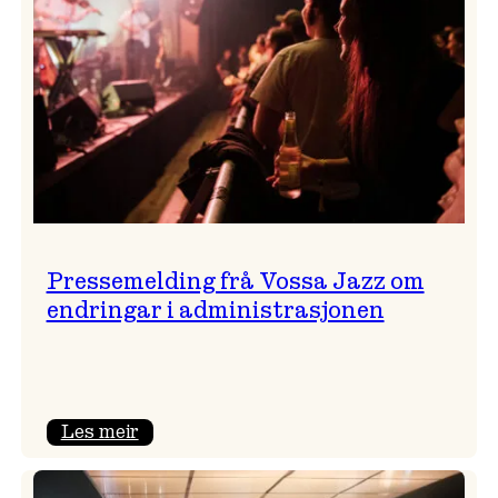
Pressemelding frå Vossa Jazz om
endringar i administrasjonen
:
Les meir
Pressemelding
frå