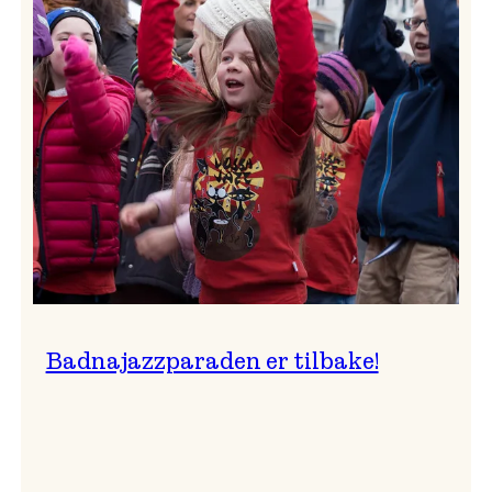
–
Ingunn van Etten
Badnajazzparaden er tilbake!