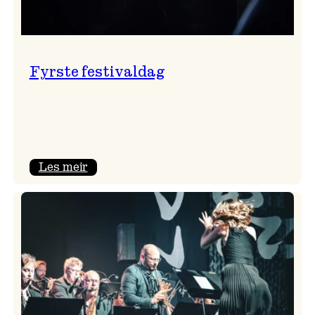
Fyrste festivaldag
:
Les meir
Fyrste
festivaldag