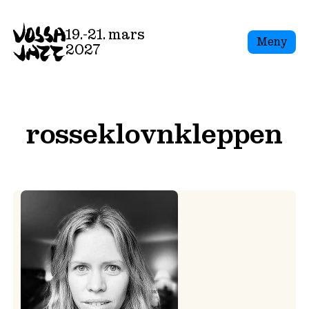
Skip
to
19.-21. mars
Meny
content
2027
rosseklovnkleppen