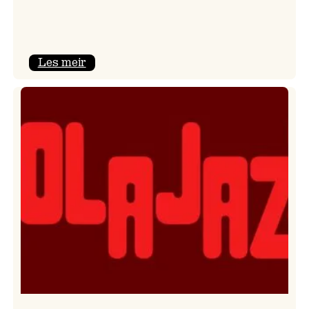
:
Les meir
Kulturkonferansen
2026