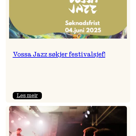
Vossa Jazz søkjer festivalsjef!
:
Les meir
Vossa
Jazz
søkjer
festivalsjef!