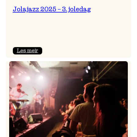
Jolajazz 2025 – 3. joledag
:
Les meir
Jolajazz
2025
–
3.
joledag