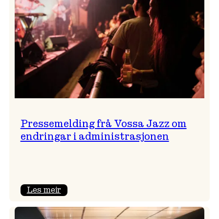
Pressemelding frå Vossa Jazz om
endringar i administrasjonen
:
Les meir
Pressemelding
frå