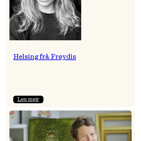
Helsing frå Frøydis
:
Les meir
Helsing
frå
Frøydis