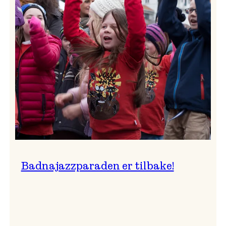
–
Ingunn van Etten
Badnajazzparaden er tilbake!