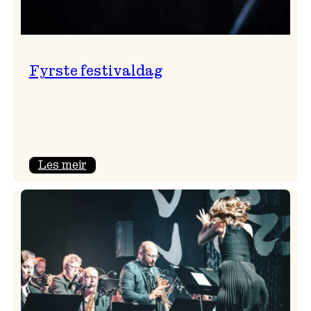
Fyrste festivaldag
:
Les meir
Fyrste
festivaldag