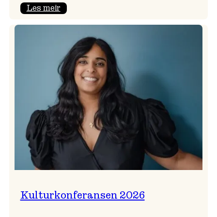
:
Les meir
Badnajazzparaden
er
tilbake!
Kulturkonferansen 2026