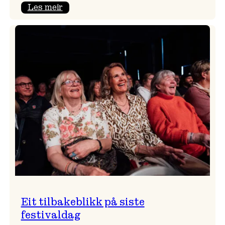
:
Les meir
Takk
for
i
år!
Eit tilbakeblikk på siste
festivaldag