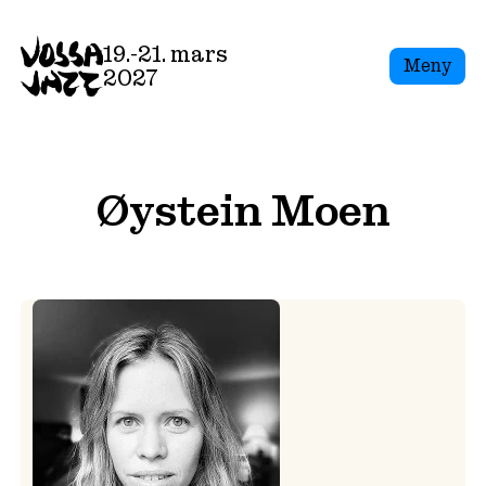
Skip
to
19.-21. mars
Meny
content
2027
Øystein Moen