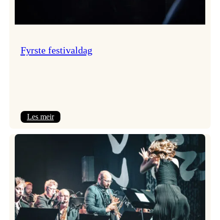
Fyrste festivaldag
:
Les meir
Fyrste
festivaldag