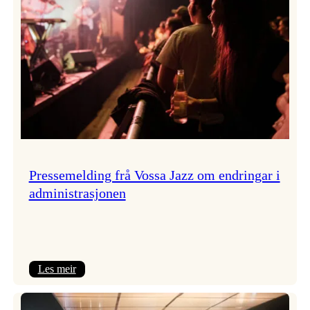
Pressemelding frå Vossa Jazz om endringar i
administrasjonen
:
Les meir
Pressemelding
frå