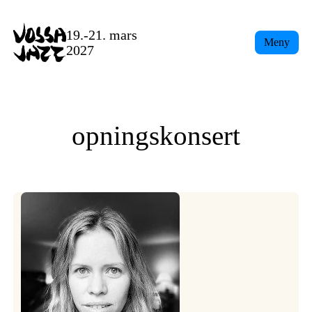
Skip
to
19.-21. mars
Meny
content
2027
opningskonsert