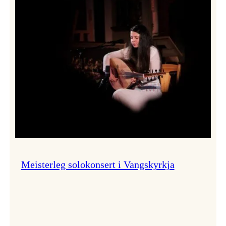
Thomas
Dybdahl
styrte
Vossa
Jazz
i
hamn
Meisterleg solokonsert i Vangskyrkja