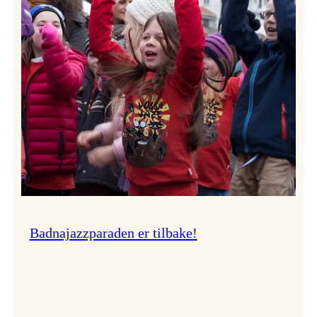
–
Ingunn van Etten
Badnajazzparaden er tilbake!