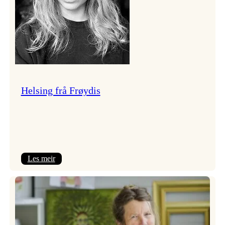
Helsing frå Frøydis
:
Les meir
Helsing
frå
Frøydis