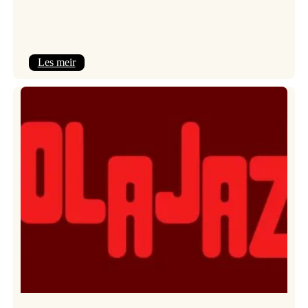
:
Les meir
Kulturkonferansen
2026