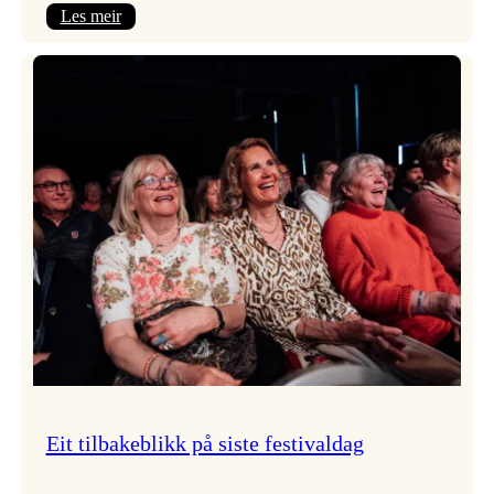
:
Les meir
Takk
for
i
år!
Eit tilbakeblikk på siste festivaldag