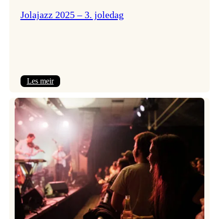
Jolajazz 2025 – 3. joledag
:
Les meir
Jolajazz
2025
–
3.
joledag