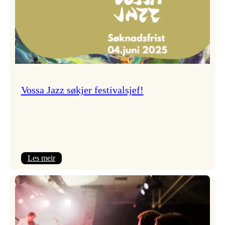
Vossa Jazz søkjer festivalsjef!
:
Les meir
Vossa
Jazz
søkjer
festivalsjef!