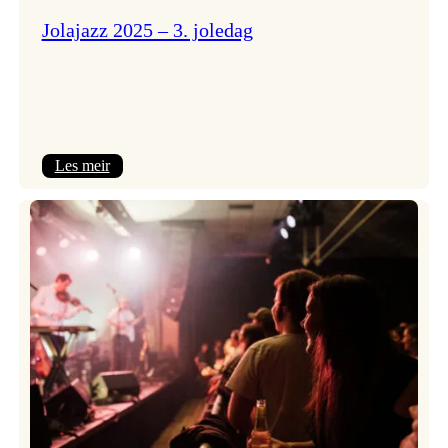
Jolajazz 2025 – 3. joledag
:
Les meir
Jolajazz
2025
–
3.
joledag