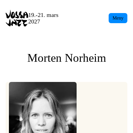
Skip
to
19.-21. mars
Meny
content
2027
Morten Norheim