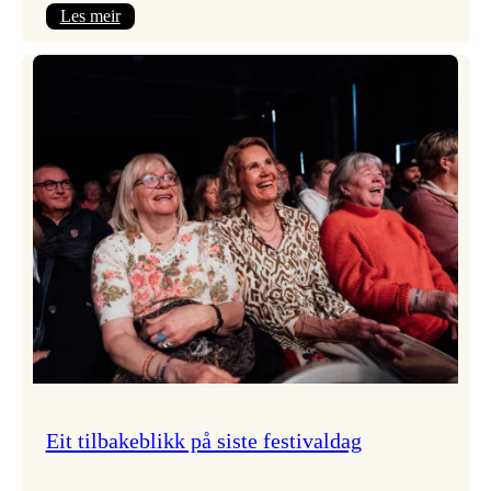
:
Les meir
Takk
for
i
år!
Eit tilbakeblikk på siste festivaldag