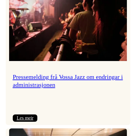
Pressemelding frå Vossa Jazz om endringar i
administrasjonen
:
Les meir
Pressemelding
frå