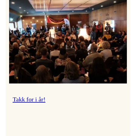
Vossa
Jazz
om
endringar
i
administrasjonen
Takk for i år!