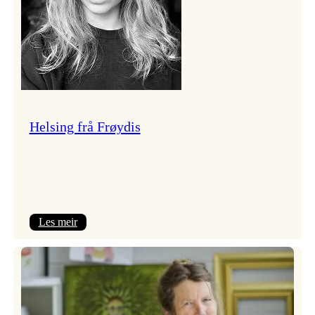
Helsing frå Frøydis
:
Les meir
Helsing
frå
Frøydis