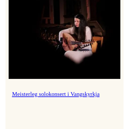
Thomas
Dybdahl
styrte
Vossa
Jazz
i
hamn
Meisterleg solokonsert i Vangskyrkja