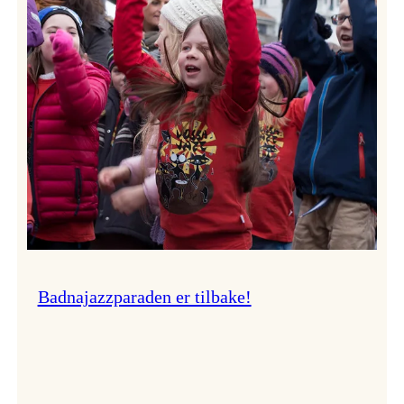
–
Ingunn van Etten
Badnajazzparaden er tilbake!