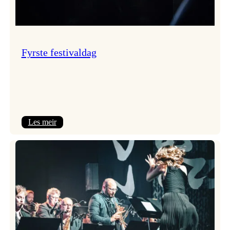
Fyrste festivaldag
:
Les meir
Fyrste
festivaldag