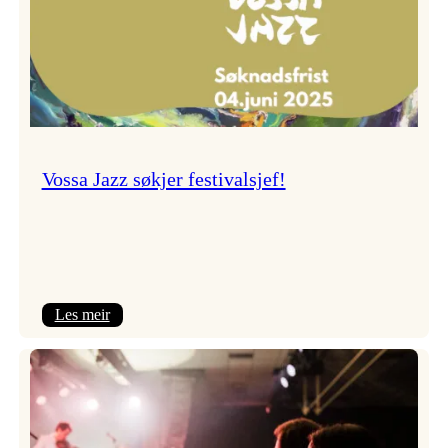
Vossa Jazz søkjer festivalsjef!
:
Les meir
Vossa
Jazz
søkjer
festivalsjef!