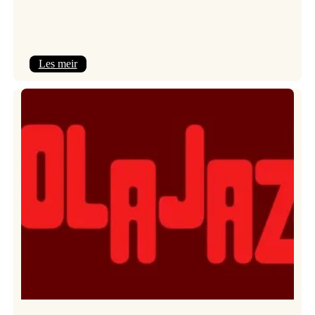
:
Les meir
Kulturkonferansen
2026