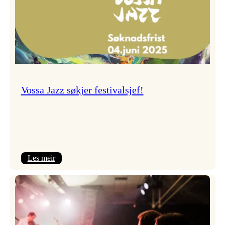
Vossa Jazz søkjer festivalsjef!
:
Les meir
Vossa
Jazz
søkjer
festivalsjef!