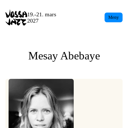
Skip
to
19.-21. mars
Meny
content
2027
Mesay Abebaye