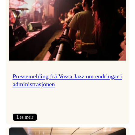
Pressemelding frå Vossa Jazz om endringar i
administrasjonen
:
Les meir
Pressemelding
frå