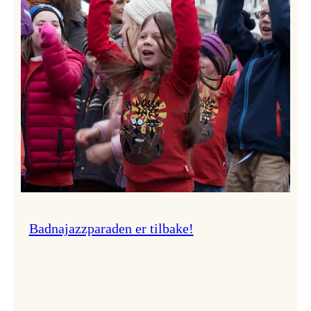
–
Ingunn van Etten
Badnajazzparaden er tilbake!