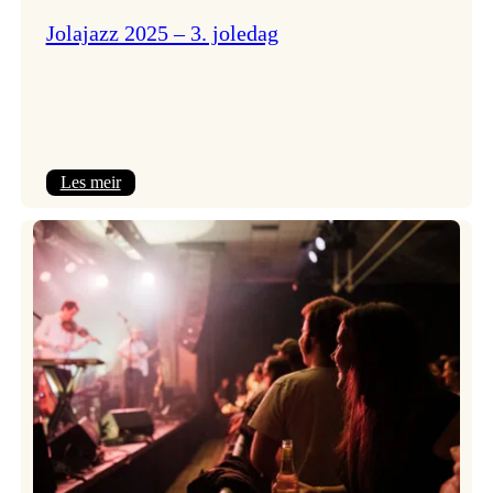
Jolajazz 2025 – 3. joledag
:
Les meir
Jolajazz
2025
–
3.
joledag