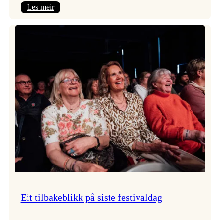
:
Les meir
Takk
for
i
år!
Eit tilbakeblikk på siste festivaldag