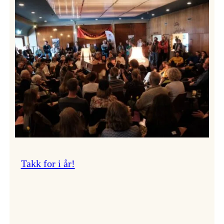
Vossa
Jazz
om
endringar
i
administrasjonen
Takk for i år!