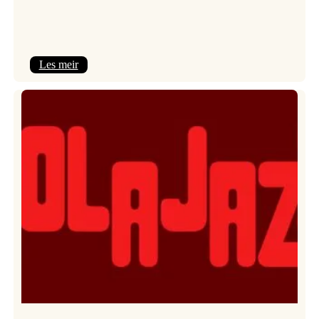
:
Les meir
Kulturkonferansen
2026