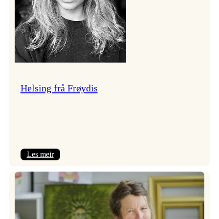
Helsing frå Frøydis
:
Les meir
Helsing
frå
Frøydis