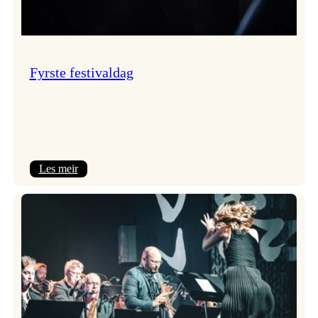
Fyrste festivaldag
:
Les meir
Fyrste
festivaldag