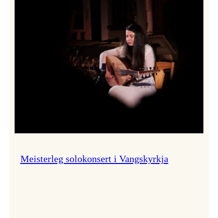
Thomas
Dybdahl
styrte
Vossa
Jazz
i
hamn
Meisterleg solokonsert i Vangskyrkja