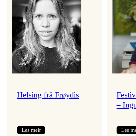
Helsing frå Frøydis
Festi
– Ing
:
Les meir
Les me