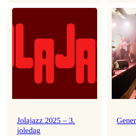
Helsing
frå
Frøydis
Jolajazz 2025 – 3.
Gener
joledag