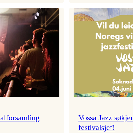
Festivalkunstnar
Badnajazzpar
2026
er
–
tilbake!
Ingunn van Etten
alforsamling
Vossa Jazz søkje
festivalsjef!