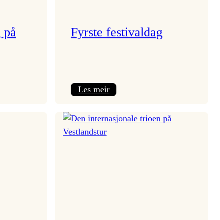
g på
Fyrste festivaldag
:
Les meir
Fyrste
festivaldag