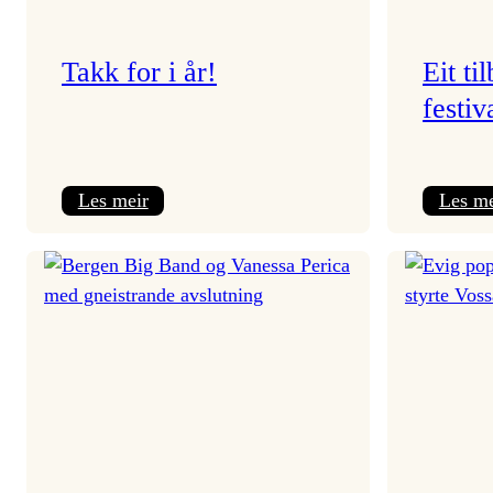
Takk for i år!
Eit ti
festiv
:
Les meir
Les me
Takk
for
i
år!