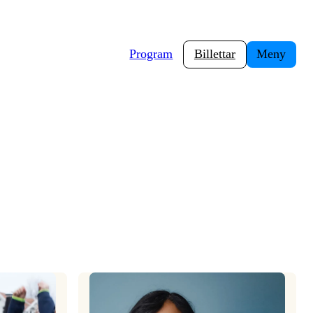
Program
Billettar
Meny