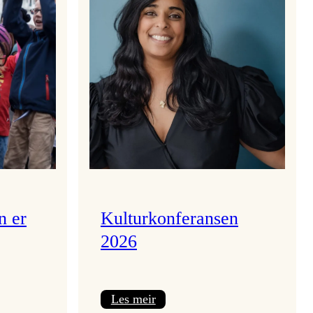
n er
Kulturkonferansen
2026
:
Les meir