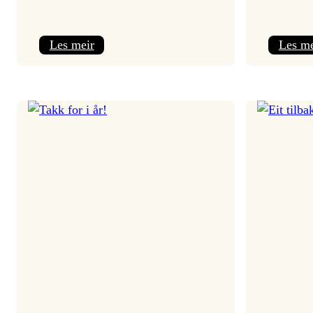
:
Les meir
Les me
Jolajazz
2025
–
3.
joledag