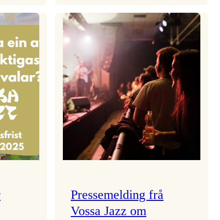
aden
Kulturkonferansen
2026
r
Pressemelding frå
Vossa Jazz om