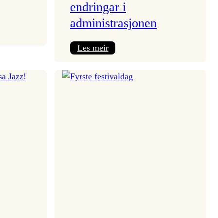
endringar i
administrasjonen
:
Les meir
Pressemelding
frå
Vossa
Jazz
om
endringar
i
administrasjonen