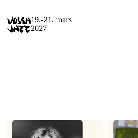
Skip
to
19.-21. mars
content
2027