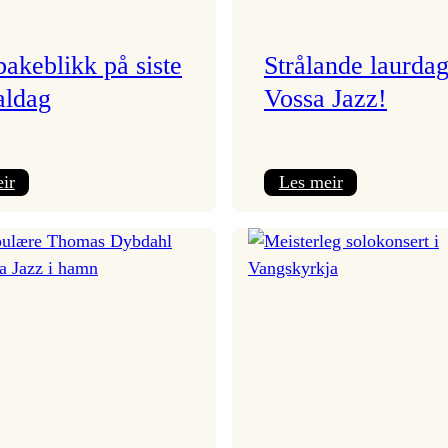
lbakeblikk på siste
Strålande laurda
aldag
Vossa Jazz!
:
:
ir
Les meir
Eit
Strålande
tilbakeblikk
laurdag
på
på
siste
Vossa
festivaldag
Jazz!