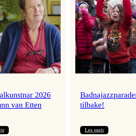
valkunstnar 2026
Badnajazzparade
unn van Etten
tilbake!
:
:
ir
Les meir