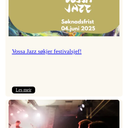
Vossa Jazz søkjer festivalsjef!
:
Les meir
Vossa
Jazz
søkjer
festivalsjef!