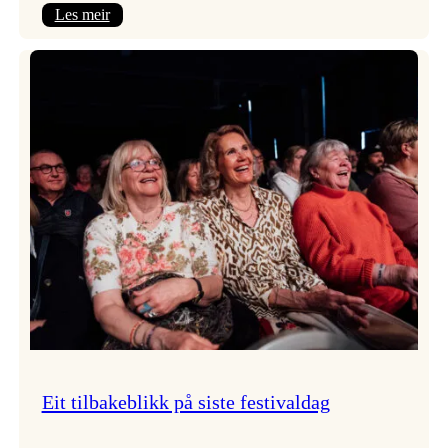
:
Les meir
Takk
for
i
år!
Eit tilbakeblikk på siste festivaldag