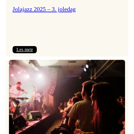
Jolajazz 2025 – 3. joledag
:
Les meir
Jolajazz
2025
–
3.
joledag