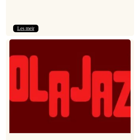
:
Les meir
Kulturkonferansen
2026