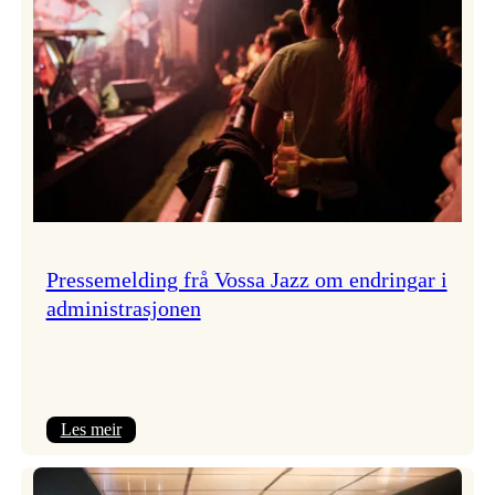
Pressemelding frå Vossa Jazz om endringar i
administrasjonen
:
Les meir
Pressemelding
frå