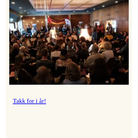
Vossa
Jazz
om
endringar
i
administrasjonen
Takk for i år!