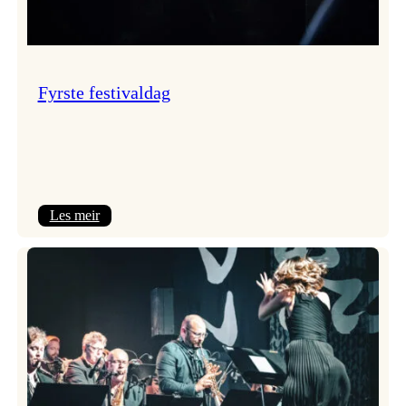
Fyrste festivaldag
:
Les meir
Fyrste
festivaldag