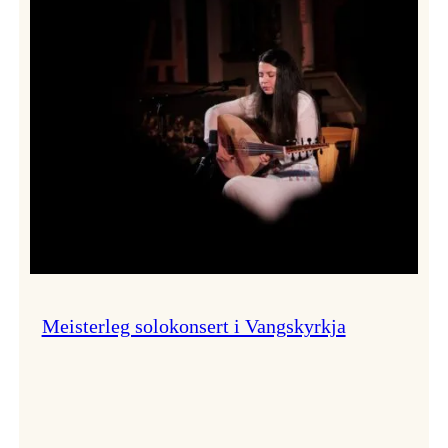
Thomas
Dybdahl
styrte
Vossa
Jazz
i
hamn
Meisterleg solokonsert i Vangskyrkja