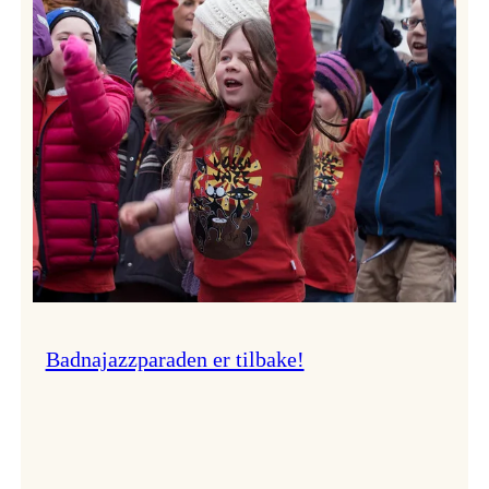
–
Ingunn van Etten
Badnajazzparaden er tilbake!