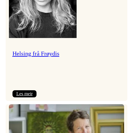
Helsing frå Frøydis
:
Les meir
Helsing
frå
Frøydis