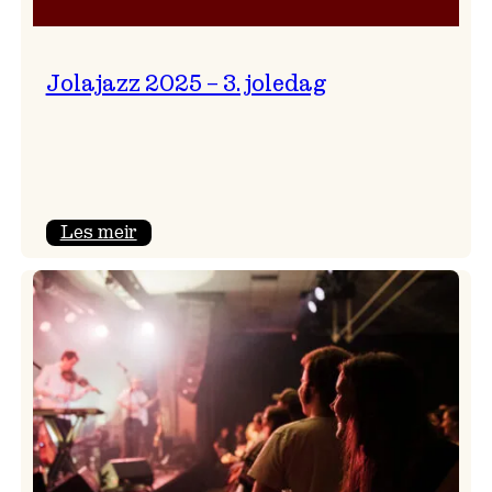
Jolajazz 2025 – 3. joledag
:
Les meir
Jolajazz
2025
–
3.
joledag