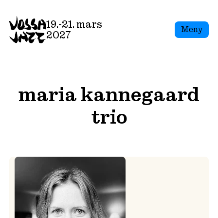
Skip
to
19.-21. mars
Meny
content
2027
maria kannegaard
trio