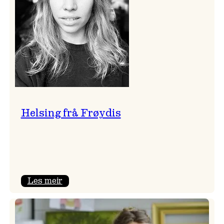
Helsing frå Frøydis
:
Les meir
Helsing
frå
Frøydis