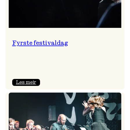
Fyrste festivaldag
:
Les meir
Fyrste
festivaldag