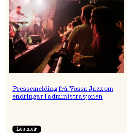
festivalsjef!
Pressemelding frå Vossa Jazz om
endringar i administrasjonen
:
Les meir