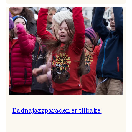
Festivalkunstnar
2026
–
Ingunn van Etten
Badnajazzparaden er tilbake!