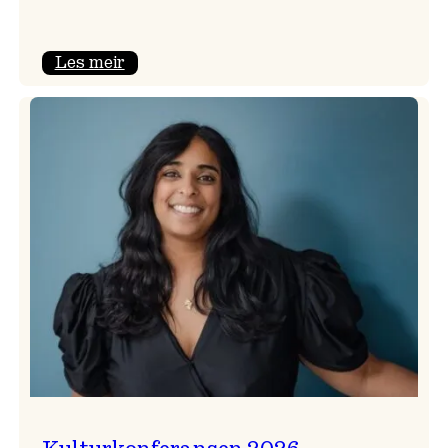
:
Les meir
Badnajazzparaden
er
tilbake!