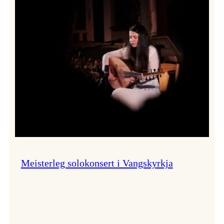
Thomas
Dybdahl
styrte
Vossa
Jazz
i
hamn
Meisterleg solokonsert i Vangskyrkja