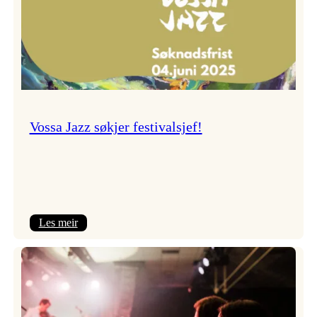
Vossa Jazz søkjer festivalsjef!
:
Les meir
Vossa
Jazz
søkjer
festivalsjef!