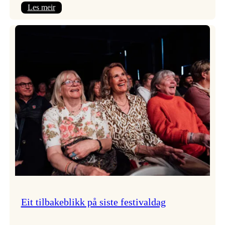
:
Les meir
Takk
for
i
år!
Eit tilbakeblikk på siste festivaldag