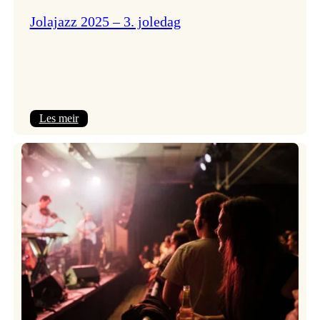
Jolajazz 2025 – 3. joledag
:
Les meir
Jolajazz
2025
–
3.
joledag