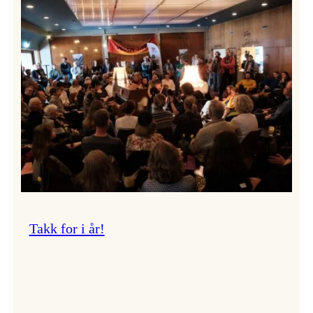
Vossa
Jazz
om
endringar
i
administrasjonen
Takk for i år!