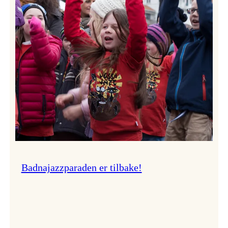
–
Ingunn van Etten
Badnajazzparaden er tilbake!