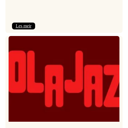
:
Les meir
Kulturkonferansen
2026