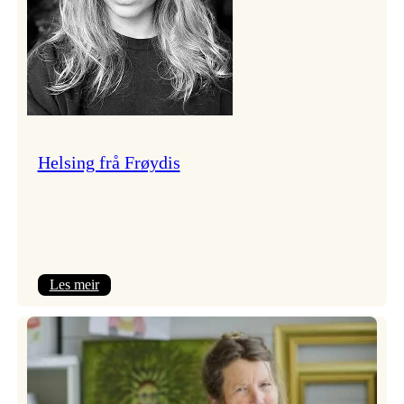
Helsing frå Frøydis
:
Les meir
Helsing
frå
Frøydis