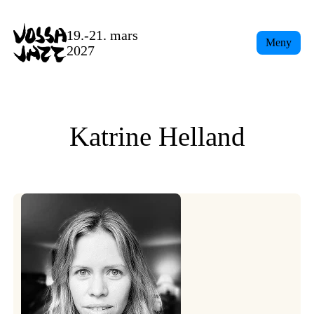
Skip
to
19.-21. mars
Meny
content
2027
Katrine Helland