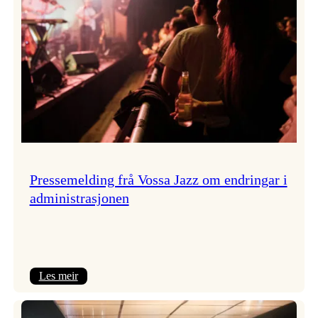
Pressemelding frå Vossa Jazz om endringar i
administrasjonen
:
Les meir
Pressemelding
frå