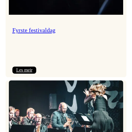
Fyrste festivaldag
:
Les meir
Fyrste
festivaldag