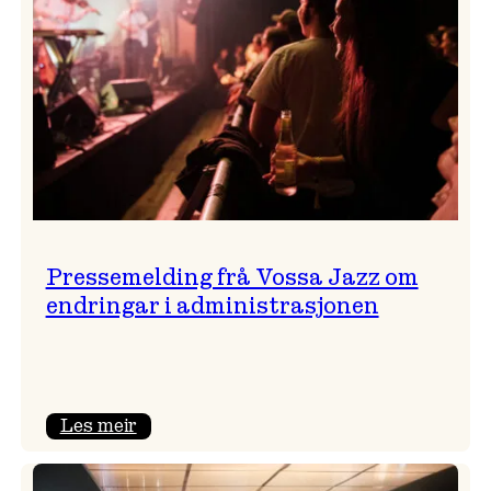
Pressemelding frå Vossa Jazz om
endringar i administrasjonen
:
Les meir
Pressemelding
frå