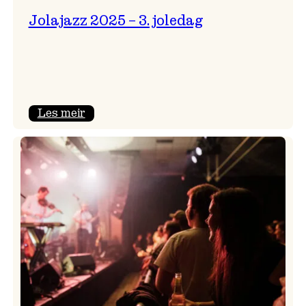
Jolajazz 2025 – 3. joledag
:
Les meir
Jolajazz
2025
–
3.
joledag