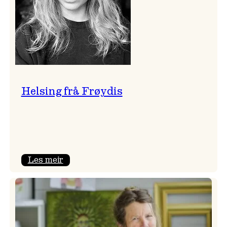
Helsing frå Frøydis
:
Les meir
Helsing
frå
Frøydis