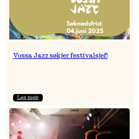
Vossa Jazz søkjer festivalsjef!
:
Les meir
Vossa
Jazz
søkjer
festivalsjef!