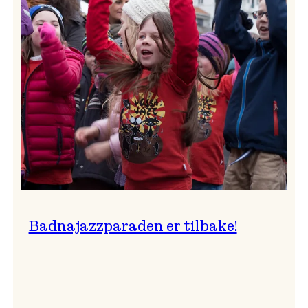
–
Ingunn van Etten
Badnajazzparaden er tilbake!