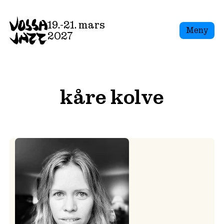
Skip
to
19.-21. mars
Meny
content
2027
kåre kolve