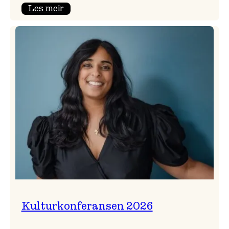
:
Les meir
Badnajazzparaden
er
tilbake!
Kulturkonferansen 2026