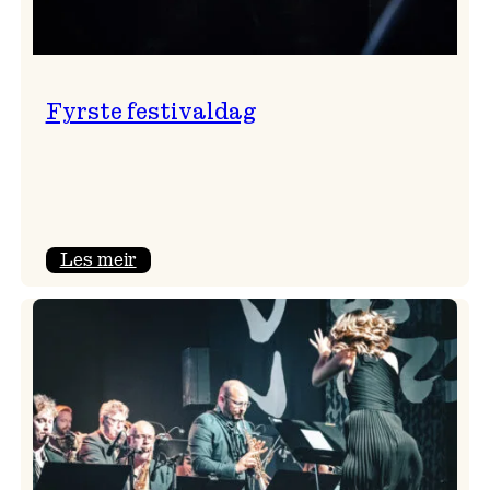
Fyrste festivaldag
:
Les meir
Fyrste
festivaldag