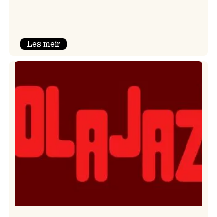
:
Les meir
Kulturkonferansen
2026