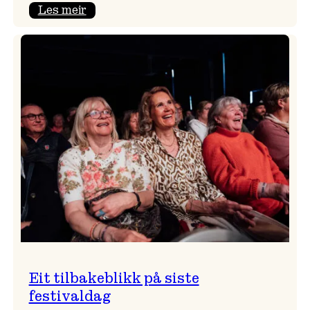
:
Les meir
Takk
for
i
år!
Eit tilbakeblikk på siste
festivaldag