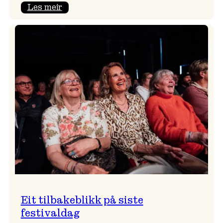
:
Les meir
Takk
for
i
år!
Eit tilbakeblikk på siste
festivaldag