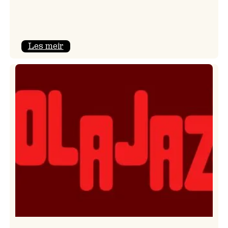
:
Les meir
Kulturkonferansen
2026