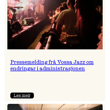
Pressemelding frå Vossa Jazz om
endringar i administrasjonen
:
Les meir
Pressemelding
frå