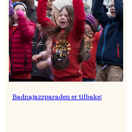
–
Ingunn van Etten
Badnajazzparaden er tilbake!