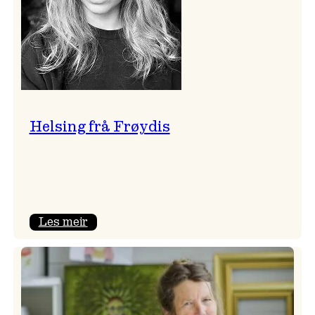
Helsing frå Frøydis
:
Les meir
Helsing
frå
Frøydis