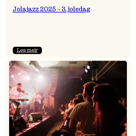
Jolajazz 2025 – 3. joledag
:
Les meir
Jolajazz
2025
–
3.
joledag