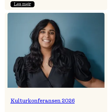
:
Les meir
Badnajazzparaden
er
tilbake!
Kulturkonferansen 2026