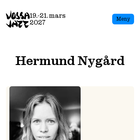
Skip
to
19.-21. mars
Meny
content
2027
Hermund Nygård