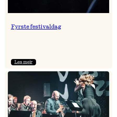
Fyrste festivaldag
:
Les meir
Fyrste
festivaldag