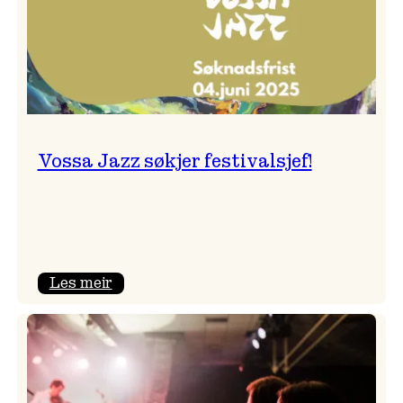
Vossa Jazz søkjer festivalsjef!
:
Les meir
Vossa
Jazz
søkjer
festivalsjef!