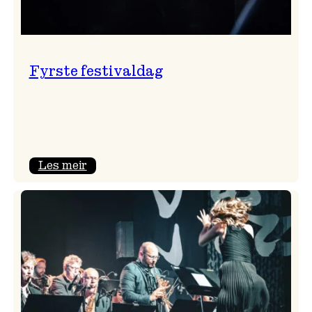
Fyrste festivaldag
:
Les meir
Fyrste
festivaldag