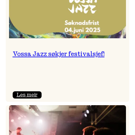
Vossa Jazz søkjer festivalsjef!
:
Les meir
Vossa
Jazz
søkjer
festivalsjef!