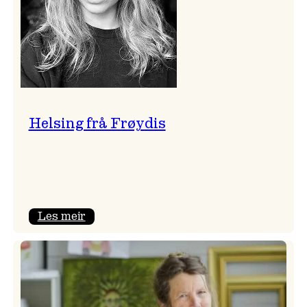
Helsing frå Frøydis
:
Les meir
Helsing
frå
Frøydis