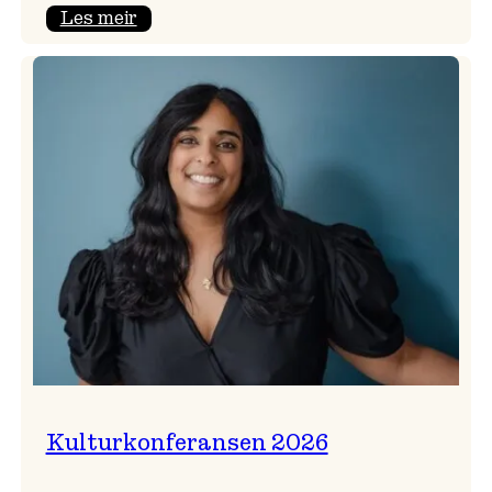
:
Les meir
Badnajazzparaden
er
tilbake!
Kulturkonferansen 2026