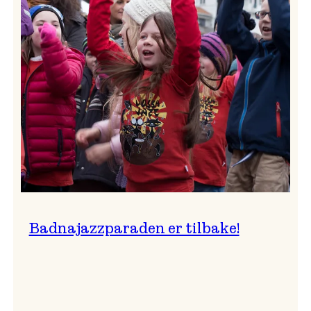
–
Ingunn van Etten
Badnajazzparaden er tilbake!