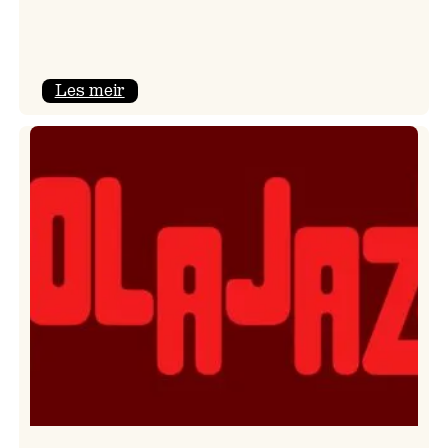
:
Les meir
Kulturkonferansen
2026