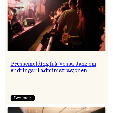
Pressemelding frå Vossa Jazz om
endringar i administrasjonen
:
Les meir
Pressemelding
frå