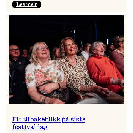
:
Les meir
Takk
for
i
år!
Eit tilbakeblikk på siste
festivaldag