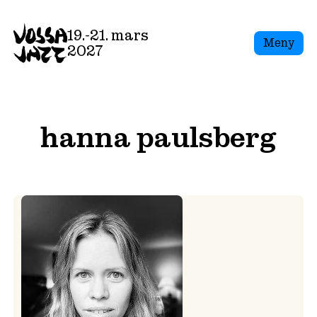
Skip
to
19.-21. mars
Meny
content
2027
hanna paulsberg