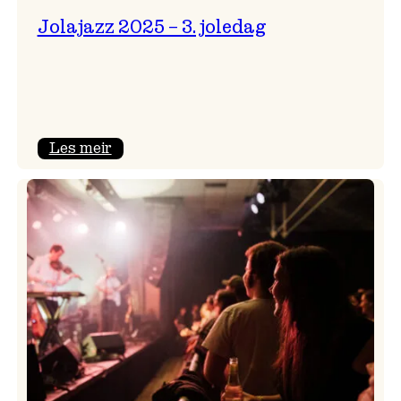
Jolajazz 2025 – 3. joledag
:
Les meir
Jolajazz
2025
–
3.
joledag