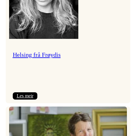
Helsing frå Frøydis
:
Les meir
Helsing
frå
Frøydis