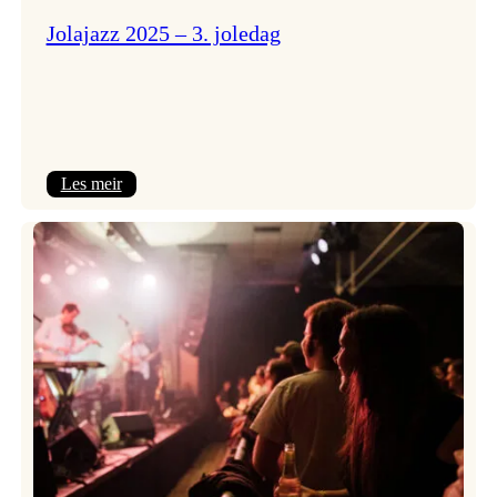
Jolajazz 2025 – 3. joledag
:
Les meir
Jolajazz
2025
–
3.
joledag