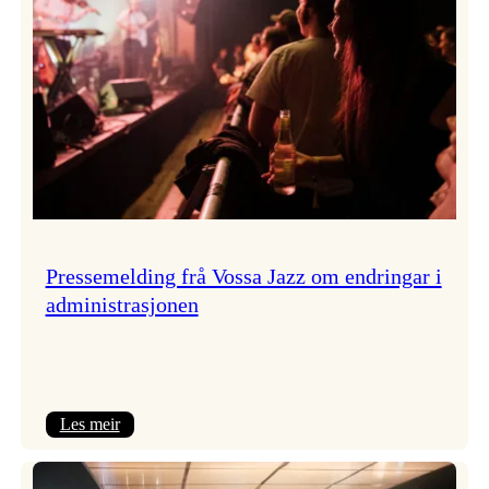
Pressemelding frå Vossa Jazz om endringar i
administrasjonen
:
Les meir
Pressemelding
frå