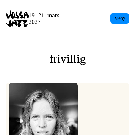
Skip
to
19.-21. mars
Meny
content
2027
frivillig