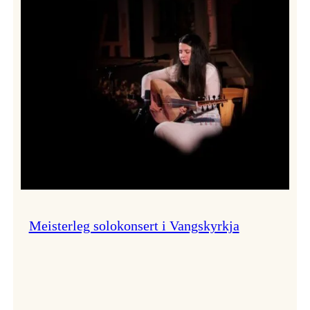
Thomas
Dybdahl
styrte
Vossa
Jazz
i
hamn
Meisterleg solokonsert i Vangskyrkja