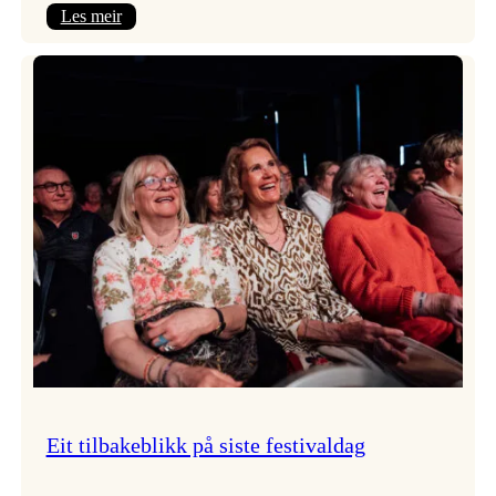
:
Les meir
Takk
for
i
år!
Eit tilbakeblikk på siste festivaldag