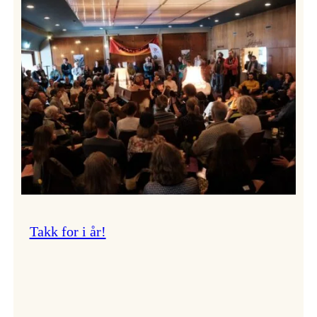
Vossa
Jazz
om
endringar
i
administrasjonen
Takk for i år!