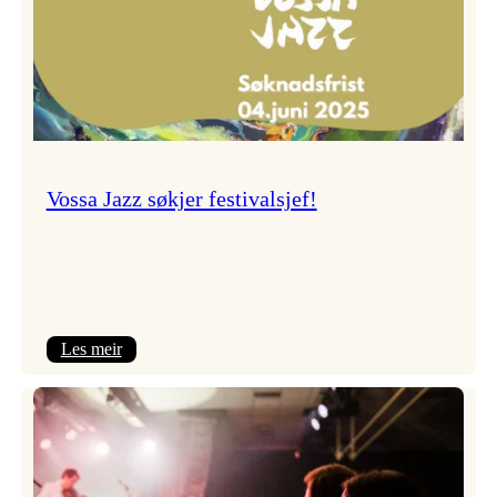
Vossa Jazz søkjer festivalsjef!
:
Les meir
Vossa
Jazz
søkjer
festivalsjef!