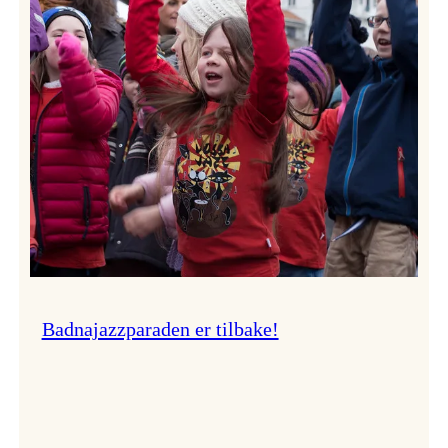
–
Ingunn van Etten
Badnajazzparaden er tilbake!