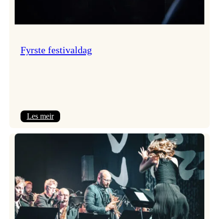
Fyrste festivaldag
:
Les meir
Fyrste
festivaldag