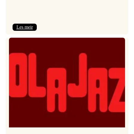
:
Les meir
Kulturkonferansen
2026