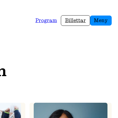
Program
Billettar
Meny
n