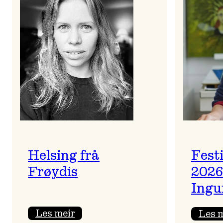
Helsing frå
Fest
Frøydis
2026
Ingu
:
Les meir
Les 