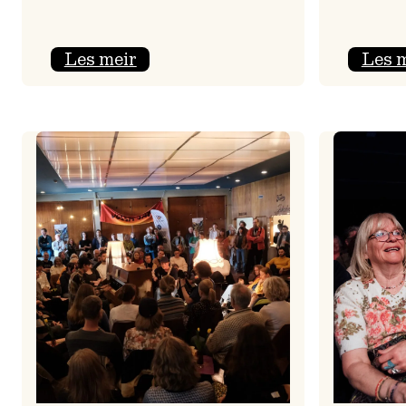
:
Les meir
Les 
Jolajazz
2025
–
3.
joledag