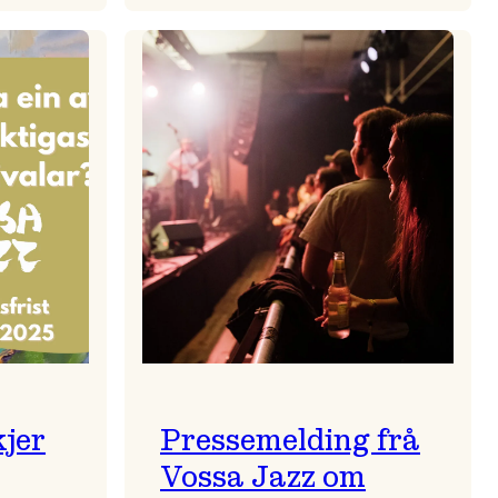
zparaden
Kulturkonferansen
2026
kjer
Pressemelding frå
Vossa Jazz om