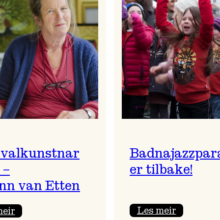
ivalkunstnar
Badnajazzpar
 –
er tilbake!
nn van Etten
:
:
Les meir
meir