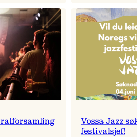
Badnajaz
Festivalkunstnar
er
2026
tilbake!
–
Ingunn van Etten
ralforsamling
Vossa Jazz sø
festivalsjef!