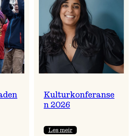
aden
Kulturkonferanse
n 2026
:
Les meir