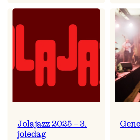
Helsing
frå
Frøydis
Jolajazz 2025 – 3.
Gene
joledag