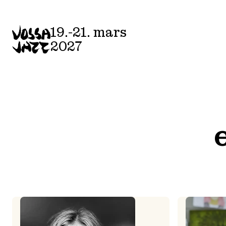
Skip
to
19.-21. mars
content
2027