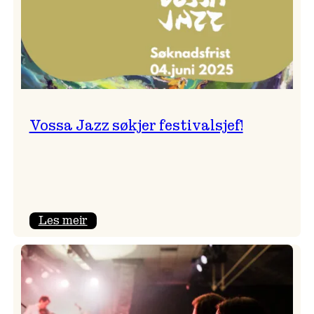
Vossa Jazz søkjer festivalsjef!
:
Les meir
Vossa
Jazz
søkjer
festivalsjef!