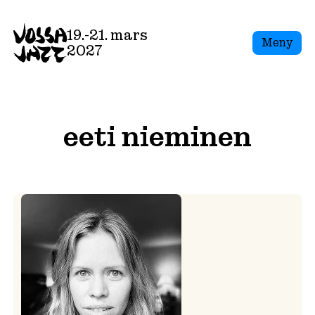
Skip
to
19.-21. mars
Meny
content
2027
eeti nieminen