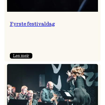
Fyrste festivaldag
:
Les meir
Fyrste
festivaldag