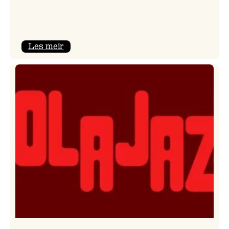
:
Les meir
Kulturkonferansen
2026