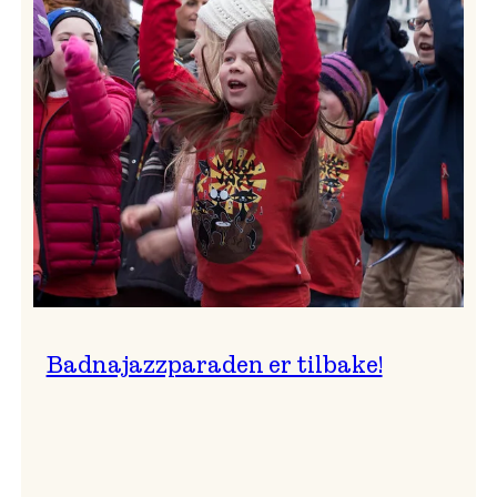
–
Ingunn van Etten
Badnajazzparaden er tilbake!