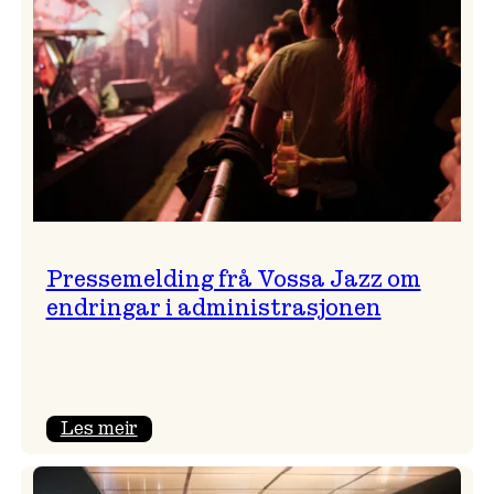
Pressemelding frå Vossa Jazz om
endringar i administrasjonen
:
Les meir
Pressemelding
frå