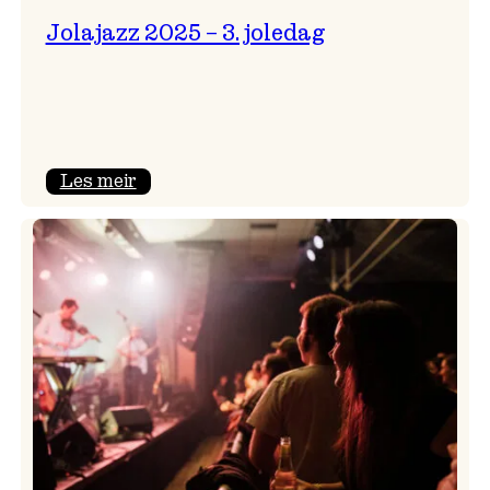
Jolajazz 2025 – 3. joledag
:
Les meir
Jolajazz
2025
–
3.
joledag