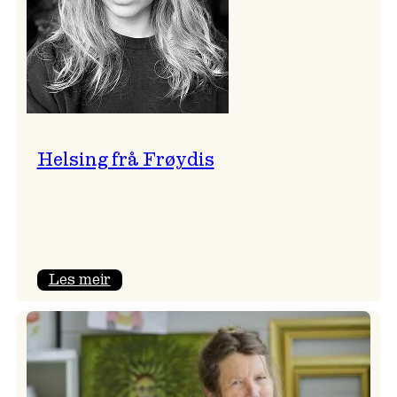
Helsing frå Frøydis
:
Les meir
Helsing
frå
Frøydis