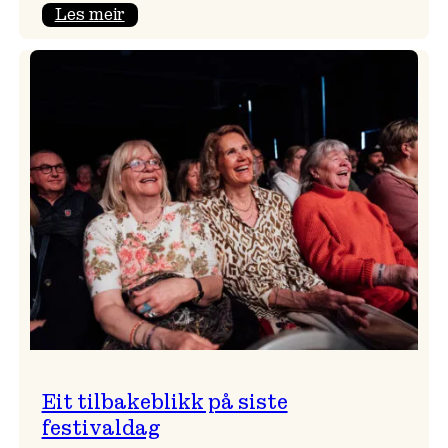
:
Les meir
Takk
for
i
år!
Eit tilbakeblikk på siste
festivaldag