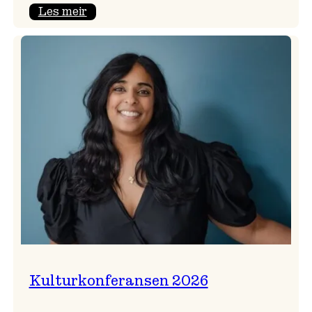
:
Les meir
Badnajazzparaden
er
tilbake!
Kulturkonferansen 2026