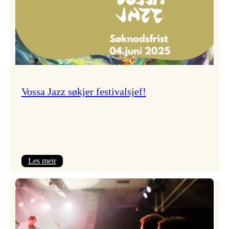
Vossa Jazz søkjer festivalsjef!
:
Les meir
Vossa
Jazz
søkjer
festivalsjef!