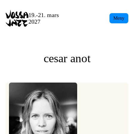
Skip
to
19.-21. mars
Meny
content
2027
cesar anot