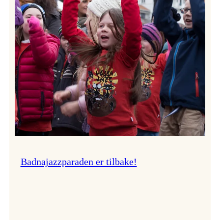
–
Ingunn van Etten
Badnajazzparaden er tilbake!