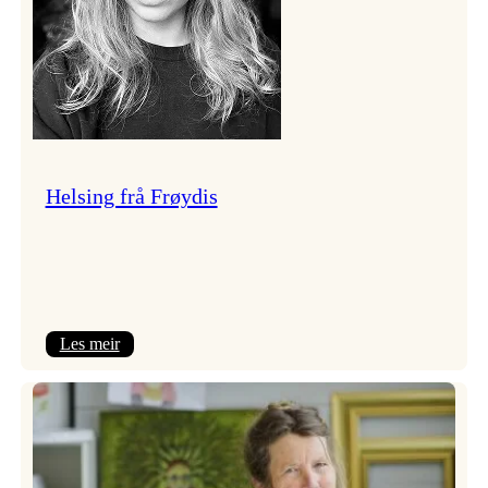
Helsing frå Frøydis
:
Les meir
Helsing
frå
Frøydis