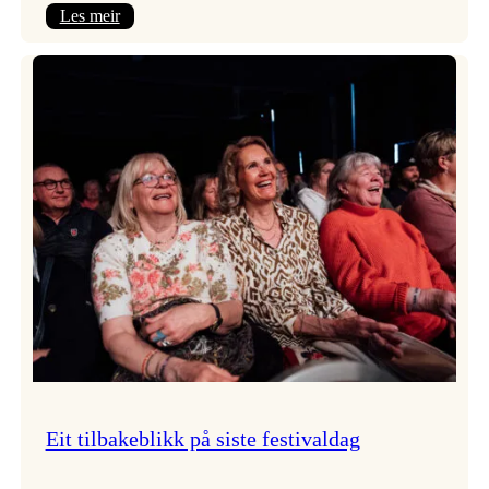
:
Les meir
Takk
for
i
år!
Eit tilbakeblikk på siste festivaldag