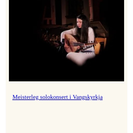
Thomas
Dybdahl
styrte
Vossa
Jazz
i
hamn
Meisterleg solokonsert i Vangskyrkja