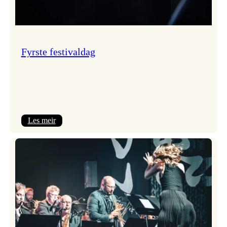
Fyrste festivaldag
:
Les meir
Fyrste
festivaldag