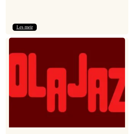
:
Les meir
Kulturkonferansen
2026