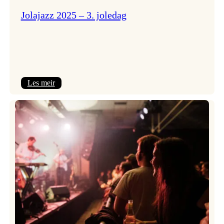
Jolajazz 2025 – 3. joledag
:
Les meir
Jolajazz
2025
–
3.
joledag