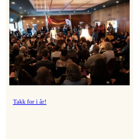
Vossa
Jazz
om
endringar
i
administrasjonen
Takk for i år!