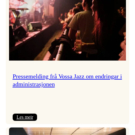
Pressemelding frå Vossa Jazz om endringar i
administrasjonen
:
Les meir
Pressemelding
frå