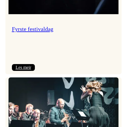
Fyrste festivaldag
:
Les meir
Fyrste
festivaldag