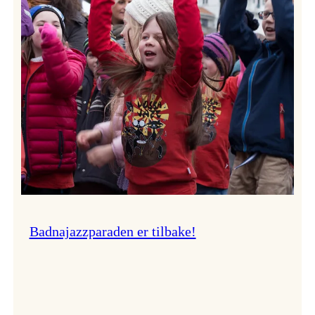
–
Ingunn van Etten
Badnajazzparaden er tilbake!