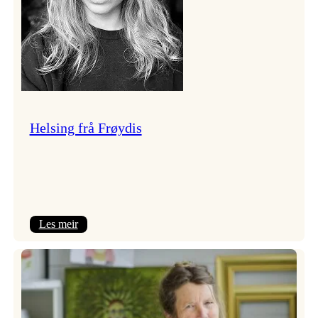
Helsing frå Frøydis
:
Les meir
Helsing
frå
Frøydis