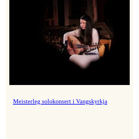
Thomas
Dybdahl
styrte
Vossa
Jazz
i
hamn
Meisterleg solokonsert i Vangskyrkja