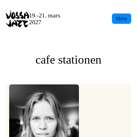
Skip
to
19.-21. mars
Meny
content
2027
cafe stationen