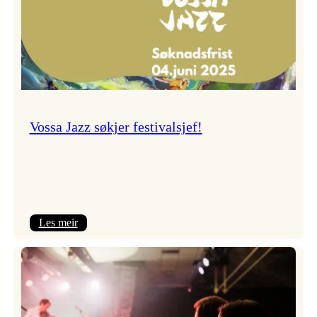
Vossa Jazz søkjer festivalsjef!
:
Les meir
Vossa
Jazz
søkjer
festivalsjef!