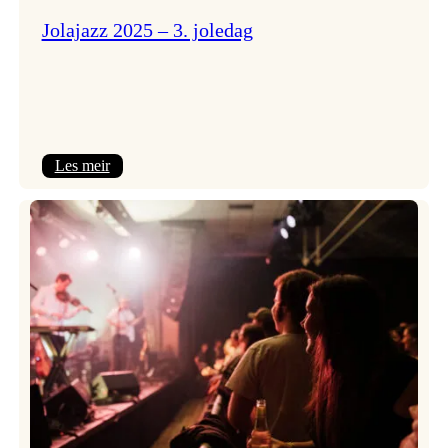
Jolajazz 2025 – 3. joledag
:
Les meir
Jolajazz
2025
–
3.
joledag