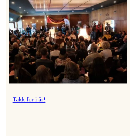
Vossa
Jazz
om
endringar
i
administrasjonen
Takk for i år!