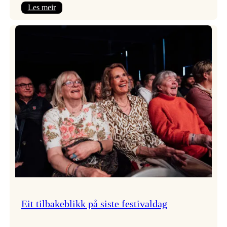
:
Les meir
Takk
for
i
år!
Eit tilbakeblikk på siste festivaldag