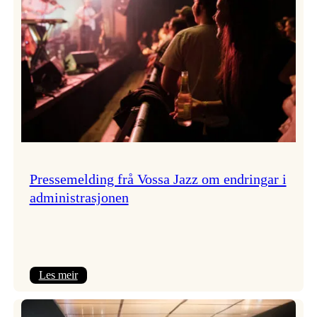
Pressemelding frå Vossa Jazz om endringar i
administrasjonen
:
Les meir
Pressemelding
frå