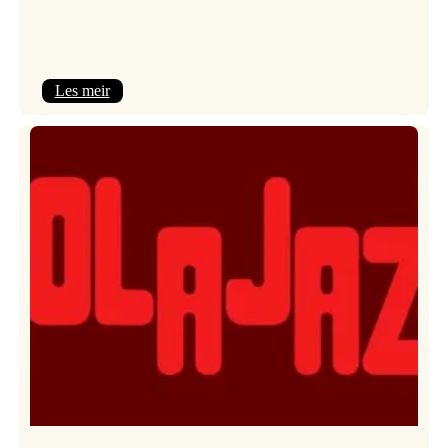
:
Les meir
Kulturkonferansen
2026