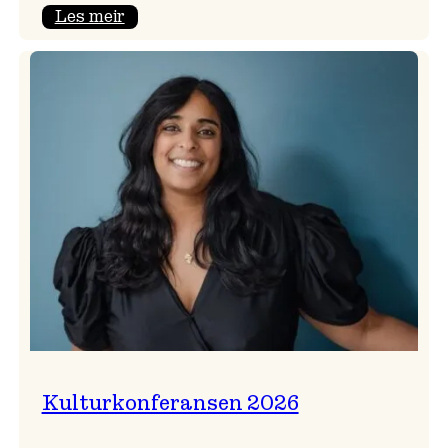
:
Les meir
Badnajazzparaden
er
tilbake!
Kulturkonferansen 2026