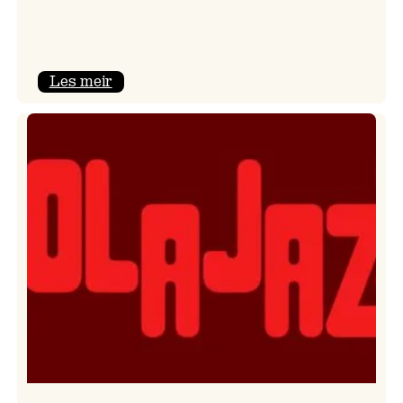
:
Les meir
Kulturkonferansen
2026