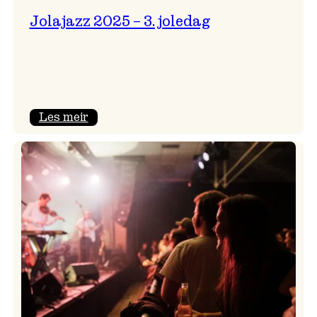
Jolajazz 2025 – 3. joledag
:
Les meir
Jolajazz
2025
–
3.
joledag