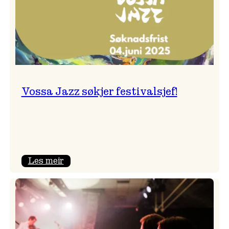
Vossa Jazz søkjer festivalsjef!
:
Les meir
Vossa
Jazz
søkjer
festivalsjef!