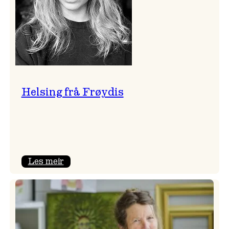
Helsing frå Frøydis
:
Les meir
Helsing
frå
Frøydis