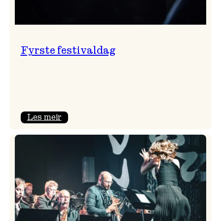
Fyrste festivaldag
:
Les meir
Fyrste
festivaldag