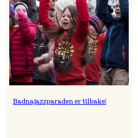
–
Ingunn van Etten
Badnajazzparaden er tilbake!