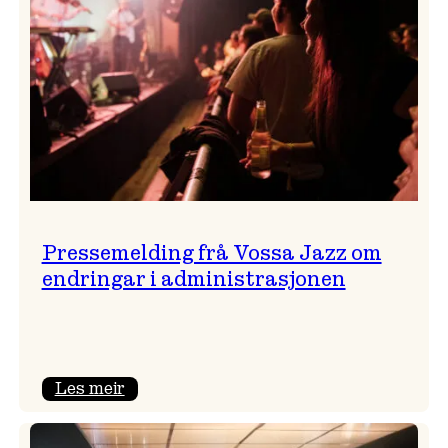
Pressemelding frå Vossa Jazz om
endringar i administrasjonen
:
Les meir
Pressemelding
frå