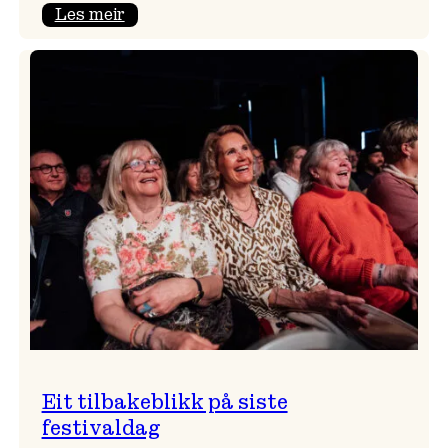
:
Les meir
Takk
for
i
år!
Eit tilbakeblikk på siste
festivaldag