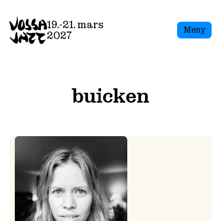
Skip
to
19.-21. mars
Meny
content
2027
buicken