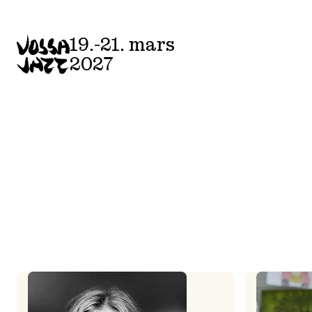
Skip
to
19.-21. mars
content
2027