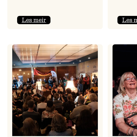
:
Les meir
Les 
Jolajazz
2025
–
3.
joledag