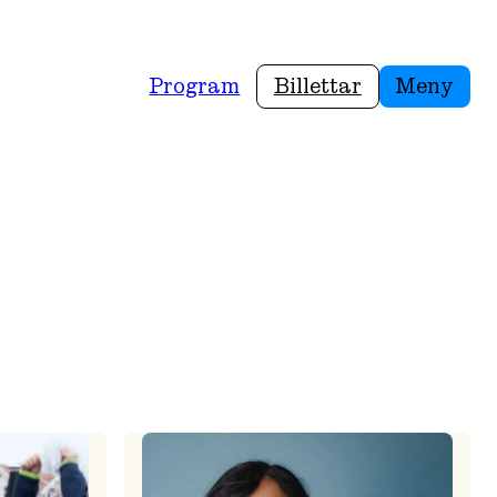
Program
Billettar
Meny