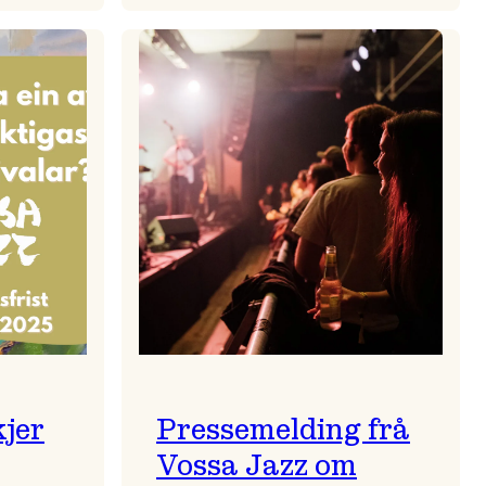
zparaden
Kulturkonferansen
2026
kjer
Pressemelding frå
Vossa Jazz om