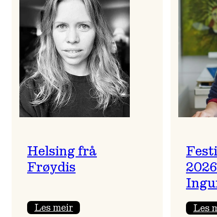
Helsing frå
Fest
Frøydis
2026
Ingu
:
Les meir
Les 