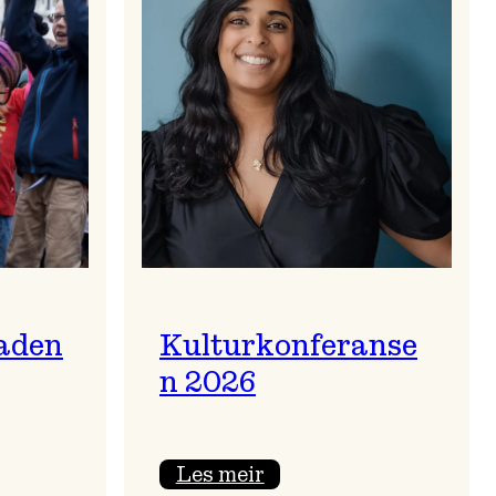
aden
Kulturkonferanse
n 2026
:
Les meir