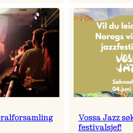
Badnajaz
Festivalkunstnar
er
2026
tilbake!
–
Ingunn van Etten
ralforsamling
Vossa Jazz sø
festivalsjef!