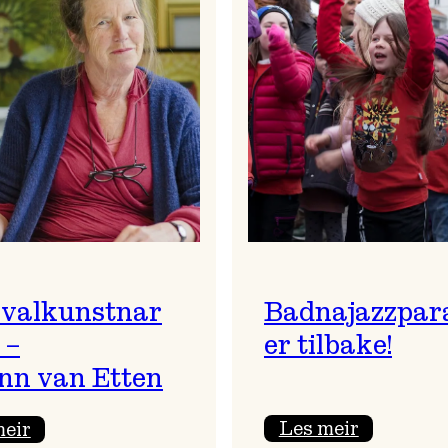
ivalkunstnar
Badnajazzpar
 –
er tilbake!
nn van Etten
:
:
Les meir
meir