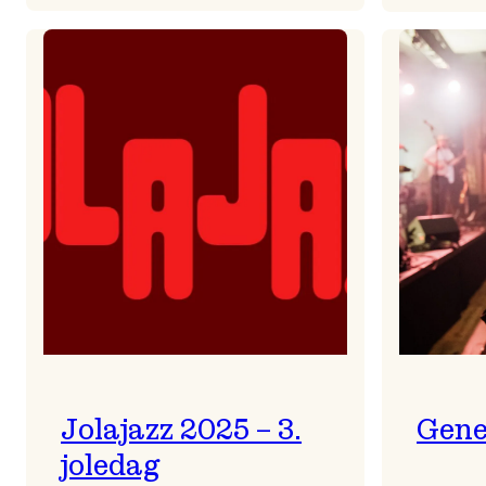
Helsing
frå
Frøydis
Jolajazz 2025 – 3.
Gene
joledag